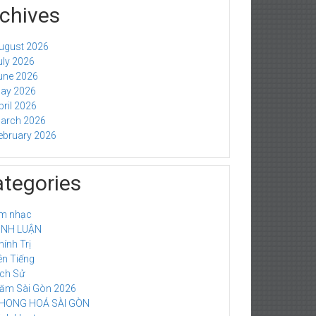
chives
ugust 2026
uly 2026
une 2026
ay 2026
pril 2026
arch 2026
ebruary 2026
tegories
m nhạc
ÌNH LUẬN
hính Trị
ên Tiếng
ich Sử
ăm Sài Gòn 2026
HONG HOÁ SÀI GÒN