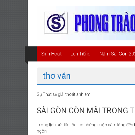
Skip
Phong
to
content
Trào
Quốc
Dân
Sinh Hoạt
Lên Tiếng
Năm Sài Gòn 20
Đòi
Trả
thơ văn
Tên
Sài
Sự Thật sẽ giải thoát anh em
Gòn
SÀI GÒN CÒN MÃI TRONG T
PHONG
TRÀO
Trong lịch sử dân tộc, có những cuộc xâm lăng đế
QUỐC
ngôn