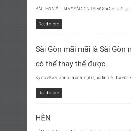
BÀI THƠ VIẾT LẠI VỀ SÀI GÒN Tôi về Sài Gòn viết lại 
Read more
Sài Gòn mãi mãi là Sài Gòn 
có thể thay thế được.
Ký ức về Sài Gòn xưa của một người tỉnh lẻ Tôi vốn 
Read more
HÈN