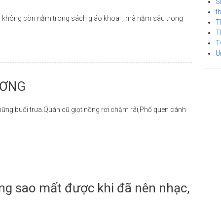
S
t
không còn nằm trong sách giáo khoa , mà nằm sâu trong
T
T
T
U
ƯƠNG
ững buổi trưa.Quán cũ giọt nồng rơi chậm rãi,Phố quen cánh
ng sao mất được khi đã nên nhạc,