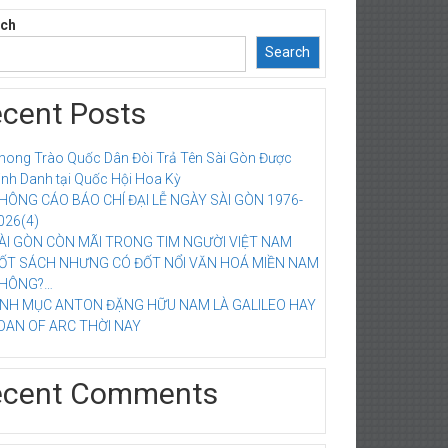
rch
Search
cent Posts
hong Trào Quốc Dân Đòi Trả Tên Sài Gòn Được
inh Danh tại Quốc Hội Hoa Kỳ
HÔNG CÁO BÁO CHÍ ĐẠI LỄ NGÀY SÀI GÒN 1976-
026(4)
ÀI GÒN CÒN MÃI TRONG TIM NGƯỜI VIỆT NAM
ỐT SÁCH NHƯNG CÓ ĐỐT NỔI VĂN HOÁ MIỀN NAM
HÔNG?…
INH MỤC ANTON ĐẶNG HỮU NAM LÀ GALILEO HAY
OAN OF ARC THỜI NAY
ecent Comments