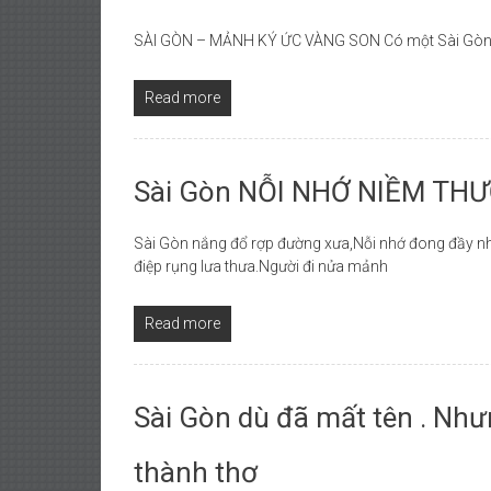
SÀI GÒN – MẢNH KÝ ỨC VÀNG SON Có một Sài Gòn 
Read more
Sài Gòn NỖI NHỚ NIỀM TH
Sài Gòn nắng đổ rợp đường xưa,Nỗi nhớ đong đầy nh
điệp rụng lưa thưa.Người đi nửa mảnh
Read more
Sài Gòn dù đã mất tên . Như
thành thơ