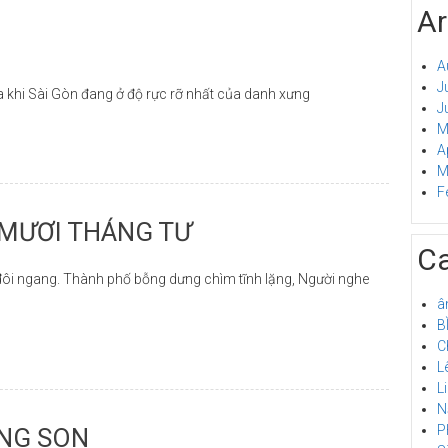
Ar
A
J
khi Sài Gòn đang ở độ rực rỡ nhất của danh xưng
J
M
A
M
F
MƯƠI THÁNG TƯ
Ca
 đôi ngang. Thành phố bỗng dưng chìm tĩnh lặng, Người nghe
â
B
C
L
L
N
P
ÀNG SON