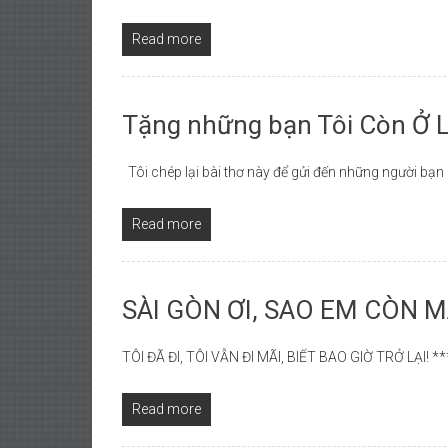
DÂN
ĐÒI
Read more
TRẢ
TÊN
SÀI
Tặng những bạn Tôi Còn Ở L
GÒN
Tôi chép lại bài thơ này để gửi đến những người bạn 
Read more
SÀI GÒN ƠI, SAO EM CÒN M
TÔI ĐÃ ĐI, TÔI VẪN ĐI MÃI, BIẾT BAO GIỜ TRỞ LẠI! 
Read more