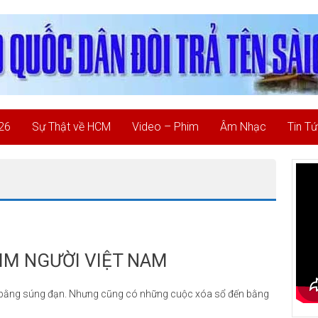
26
Sự Thật về HCM
Video – Phim
Âm Nhạc
Tin T
IM NGƯỜI VIỆT NAM
n bằng súng đạn. Nhưng cũng có những cuộc xóa sổ đến bằng