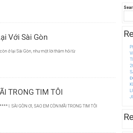
Sea
Re
ại Với Sài Gòn
P
còn ở lại Sài Gòn, như một lời thăm hỏi từ
V
T
2
S
Đ
K
ÃI TRONG TIM TÔI
L
J
****** I. SÀI GÒN ƠI, SAO EM CÒN MÃI TRONG TIM TÔI
R