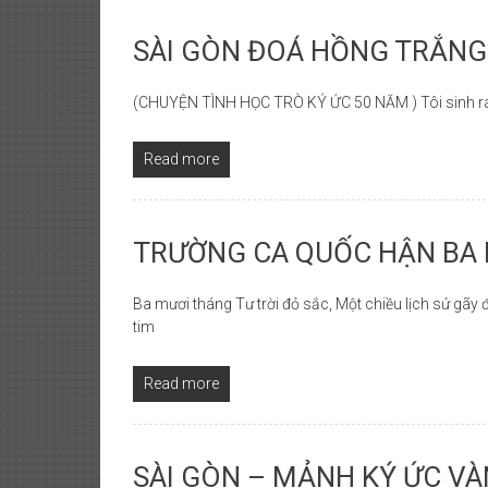
SÀI GÒN ĐOÁ HỒNG TRẮNG
(CHUYỆN TÌNH HỌC TRÒ KÝ ỨC 50 NĂM ) Tôi sinh ra 
Read more
TRƯỜNG CA QUỐC HẬN BA 
Ba mươi tháng Tư trời đỏ sắc, Một chiều lịch sử gãy
tim
Read more
SÀI GÒN – MẢNH KÝ ỨC V