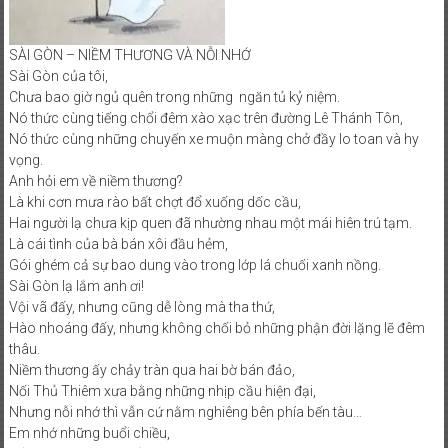
SÀI GÒN – NIỀM THƯƠNG VÀ NỖI NHỚ
Sài Gòn của tôi,
Chưa bao giờ ngủ quên trong những ngăn tủ kỷ niệm.
Nó thức cùng tiếng chổi đêm xào xạc trên đường Lê Thánh Tôn,
Nó thức cùng những chuyến xe muộn màng chở đầy lo toan và hy
vọng.
Anh hỏi em về niềm thương?
Là khi cơn mưa rào bất chợt đổ xuống dốc cầu,
Hai người lạ chưa kịp quen đã nhường nhau một mái hiên trú tạm.
Là cái tình của bà bán xôi đầu hẻm,
Gói ghém cả sự bao dung vào trong lớp lá chuối xanh nồng.
Sài Gòn lạ lắm anh ơi!
Vội vã đấy, nhưng cũng dễ lòng mà tha thứ,
Hào nhoáng đấy, nhưng không chối bỏ những phận đời lặng lẽ đêm
thâu.
Niềm thương ấy chảy tràn qua hai bờ bán đảo,
Nối Thủ Thiêm xưa bằng những nhịp cầu hiện đại,
Nhưng nỗi nhớ thì vẫn cứ nằm nghiêng bên phía bến tàu…
Em nhớ những buổi chiều,