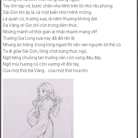
Tay ôm tập vở, bước chân nhẹ tênh trên lối nhỏ rêu phong.
Sài Gòn khi ấy là cả một biển nhớ mênh mông,
Là quán cũ, trường xưa, là niềm thương không dứt.
Da Vàng ơi! Giờ chỉ còn trong tiềm thức,
Những mảnh vỡ thời gian ai nhặt nhạnh mang về?
Trường Gia Long xưa nay đã đổi tên lề,
Nhưng áo trắng trong lòng người thì vẫn vẹn nguyên lời thề cũ.
Ta đi giữa Sài Gòn, lòng chợt bừng thức ngủ,
Ngỡ tiếng chuông tan trường vẫn còn vọng đâu đây.
Ngỡ mùi hương cũ còn vương vít đôi tay,
Của một thời Đá Vàng… của một thời hoa tím…