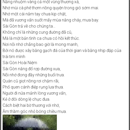
Nắng nhuộm vàng cả một vùng thương xá,
Nhớ mùi cà phê thơm nồng quyện trong gió sớm mai.
Nhớ một cái nắm tay chưa kịp chặt,
Mà đã vương vấn suốt mấy mùa nắng cháy, mưa bay.
Sài Gòn trả về cho chúng ta…
Không chỉ là những cung đường đã cũ,
Mà là một bản tình ca chưa có hồi kết thúc.
Nơi nỗi nhớ chẳng bao giờ là mong manh,
Bởi nó được xây bằng gạch đá của thời gian và bằng nhịp đập của
trái tim mình
Sài Gòn Hoài Niệm
Sài Gòn nắng đổ rợp đường xưa,
Nỗi nhớ đong đầy những buổi trưa.
Quán cũ giọt nồng rơi chậm rãi,
Phố quen cánh điệp rụng lưa thưa.
Người đi nửa mảnh lòng vương vấn,
Kẻ ở đôi dòng lệ chực đưa.
Cách biệt hai bờ thương với nhớ,
Âm thầm góc nhỏ bóng chiều mưa.