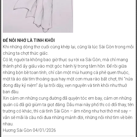
ĐỂ NỖI NHỚ LÀ TINH KHÔI
Khi những dòng thơ cuối cùng khép lại, cũng là lúc Sài Gòn trong mỗi
chúng ta chợt thức giấc.
Có lẽ, người ta không bao giờ thực sự rời xa Sài Gòn, mà chỉ mang
thành phố ấy giấu vào một góc hành lý trong tâm hồn. Để rồi giữa
những bộn bề toan tính, chỉ cần một mùi hương cà phê quen thuộc,
một tà áo dài tím thoáng qua hay một cơn mưa rào bất chợt, thì “nửa
đong đầy kỷ niệm” ấy lại trỗi dậy, vẹn nguyên và tinh khôi như thuở
ban đầu.
Xin cảm ơn những cung đường đã quyện tóc em bay, cảm ơn những
quán cũ đã giữ giùm ta giọt đắng. Dẫu mai này phố thị có đổi thay, tên
trường có khác, thì cái tình Sài Gòn – ấm nồng như hơi thở mê say –
vẫn sẽ mãi là cầu nối đưa những mảnh đời, những nỗi nhớ tìm về bên
nhau.
Hương Sài Gòn 04/01/2026