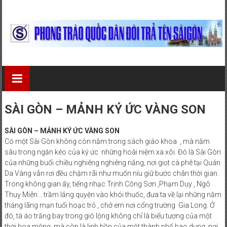
Skip
to
content
Phong
Trào
Quốc
SÀI GÒN – MẢNH KÝ ỨC VÀNG SON
Dân
SÀI GÒN – MẢNH KÝ ỨC VÀNG SON
Đòi
Có một Sài Gòn không còn nằm trong sách giáo khoa , mà nằm
sâu trong ngăn kéo của ký ức những hoài niệm xa xôi. Đó là Sài Gòn
Trả
của những buổi chiều nghiêng nghiêng nắng, nơi giọt cà phê tại Quán
Da Vàng vẫn rơi đều chậm rãi như muốn níu giữ bước chân thời gian.
Tên
Trong không gian ấy, tiếng nhạc Trịnh Công Sơn ,Phạm Duy , Ngô
Thuỵ Miên .. trầm lắng quyện vào khói thuốc, đưa ta về lại những năm
Sài
tháng lãng mạn tuổi hoạc trỏ , chở em nơi cổng trường Gia Long. Ở
đó, tà áo trắng bay trong gió lộng không chỉ là biểu tượng của một
Gòn
thời hoa mộng, mà còn là linh hồn của một thành phố bao dung, nơi