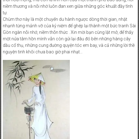
niềm thương và nỗi nhớ luôn đan xen giữa những góc khuất đầy tình
PHONG
tự.
TRÀO
Chùm thơ này là một chuyến du hành ngược dòng thời gian, nhặt
QUỐC
nhạnh từng mảnh vỡ của kỷ niệm để ghép lại thành một bức tranh Sài
DÂN
Gòn ngàn nỗi nhớ, niềm thỗn thức . Xin mời bạn cùng lật mở, để thấy
ĐÒI
một nửa tâm hồn mình vẫn còn gửi lại đâu đó bên những hàng cây
dầu cổ thụ, những cung đường quyện tóc em bay, và cả những lời thề
TRẢ
nguyện tinh khôi chưa bao giờ phai nhạt…
TÊN
SÀI
GÒN