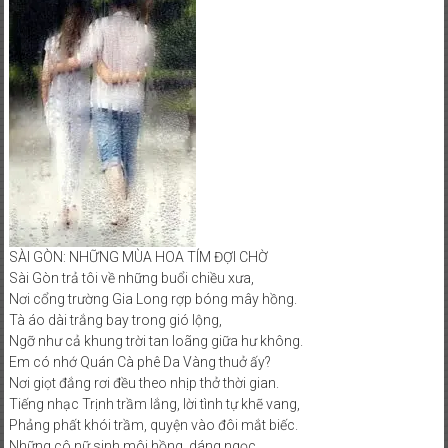
SÀI GÒN: NHỮNG MÙA HOA TÍM ĐỢI CHỜ
Sài Gòn trả tôi về những buổi chiều xưa,
Nơi cổng trường Gia Long rợp bóng mây hồng.
Tà áo dài trắng bay trong gió lộng,
Ngỡ như cả khung trời tan loãng giữa hư không.
Em có nhớ Quán Cà phê Da Vàng thuở ấy?
Nơi giọt đắng rơi đều theo nhịp thở thời gian.
Tiếng nhạc Trịnh trầm lắng, lời tình tự khẽ vang,
Phảng phất khói trầm, quyện vào đôi mắt biếc.
Những cô nữ sinh môi hồng, dáng ngọc,