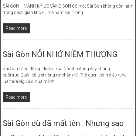
SÀI GÒN – MẢNH KÝ ỨC VÀNG SON Có một Sài Gòn không còn nằm
trong sách giáo khoa , mà nằm sâu trong
Read more
Sài Gòn NỖI NHỚ NIỀM THƯƠNG
Sài Gòn nắng đổ rợp đường xưa,Nỗi nhớ đong đầy những
buổi trưa.Quán cũ giọt nồng rơi chậm rãi,Phố quen cánh điệp rụng
lưa thưa.Người đi nửa mảnh
Read more
Sài Gòn dù đã mất tên . Nhưng sao