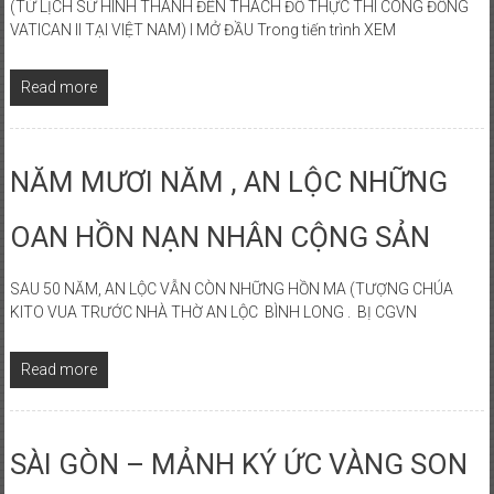
(TỪ LỊCH SỬ HÌNH THÀNH ĐẾN THÁCH ĐỐ THỰC THI CÔNG ĐỒNG
PHONG
VATICAN II TẠI VIỆT NAM) I MỞ ĐẦU Trong tiến trình XEM
TRÀO
QUỐC
Read more
DÂN
ĐÒI
TRẢ
NĂM MƯƠI NĂM , AN LỘC NHỮNG
TÊN
SÀI
OAN HỒN NẠN NHÂN CỘNG SẢN
GÒN
SAU 50 NĂM, AN LỘC VẪN CÒN NHỮNG HỒN MA (TƯỢNG CHÚA
KITO VUA TRƯỚC NHÀ THỜ AN LỘC BÌNH LONG . BỊ CGVN
Read more
SÀI GÒN – MẢNH KÝ ỨC VÀNG SON