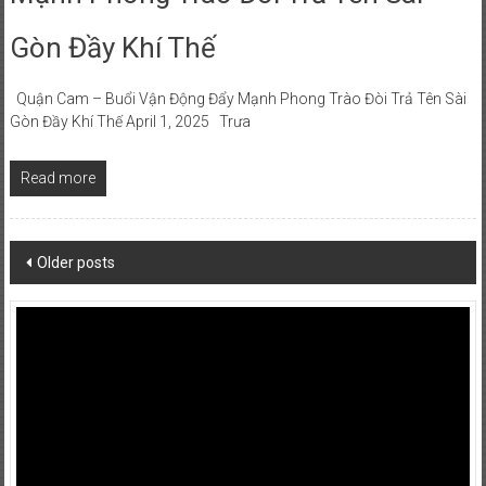
Gòn Đầy Khí Thế
Quận Cam – Buổi Vận Động Đẩy Mạnh Phong Trào Đòi Trả Tên Sài
Gòn Đầy Khí Thế April 1, 2025 Trưa
Read more
Posts
Older posts
navigation