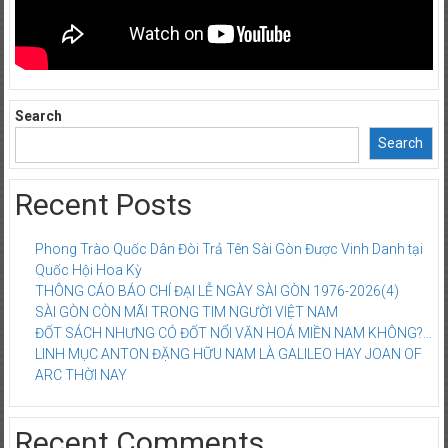
Search
Search
Recent Posts
Phong Trào Quốc Dân Đòi Trả Tên Sài Gòn Được Vinh Danh tại
Quốc Hội Hoa Kỳ
THÔNG CÁO BÁO CHÍ ĐẠI LỄ NGÀY SÀI GÒN 1976-2026(4)
SÀI GÒN CÒN MÃI TRONG TIM NGƯỜI VIỆT NAM
ĐỐT SÁCH NHƯNG CÓ ĐỐT NỔI VĂN HOÁ MIỀN NAM KHÔNG?…
LINH MỤC ANTON ĐẶNG HỮU NAM LÀ GALILEO HAY JOAN OF
ARC THỜI NAY
Recent Comments