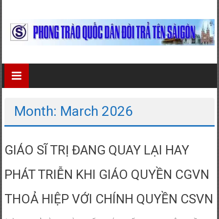
Skip
to
content
Phong
Trào
Quốc
Month: March 2026
Dân
Đòi
GIÁO SĨ TRỊ ĐANG QUAY LẠI HAY
Trả
PHÁT TRIỄN KHI GIÁO QUYỀN CGVN
Tên
Sài
THOẢ HIỆP VỚI CHÍNH QUYỀN CSVN
Gòn