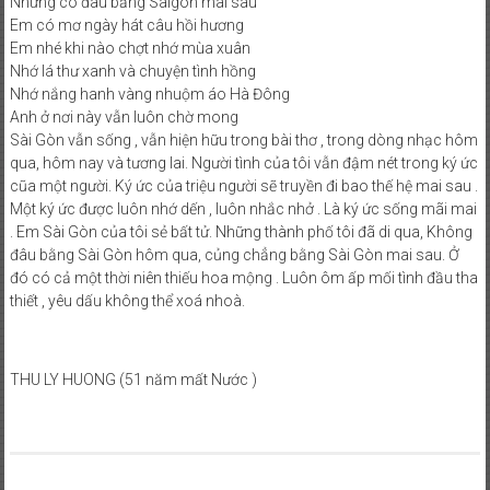
Nhưng có đâu bằng Sàigòn mai sau
Em có mơ ngày hát câu hồi hương
Em nhé khi nào chợt nhớ mùa xuân
Nhớ lá thư xanh và chuyện tình hồng
Nhớ nắng hanh vàng nhuộm áo Hà Đông
Anh ở nơi này vẫn luôn chờ mong
Sài Gòn vẫn sống , vẫn hiện hữu trong bài thơ , trong dòng nhạc hôm
qua, hôm nay và tương lai. Người tình của tôi vẫn đậm nét trong ký ức
cũa một người. Ký ức của triệu người sẽ truyền đi bao thế hệ mai sau .
Một ký ức được luôn nhớ dến , luôn nhắc nhở . Là ký ức sống mãi mai
. Em Sài Gòn của tôi sẻ bất tử. Những thành phố tôi đã di qua, Không
đâu bằng Sài Gòn hôm qua, củng chẳng bằng Sài Gòn mai sau. Ở
đó có cả một thời niên thiếu hoa mộng . Luôn ôm ấp mối tình đầu tha
thiết , yêu dấu không thể xoá nhoà.
THU LY HUONG (51 năm mất Nước )