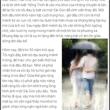
ra là lời vĩnh biệt. Hồng Trinh đi vào mù khơi của những chuyến di tản,
để lại tôi với nỗi đau ly biệt và một Sài Gòn đã vĩnh viễn thay đổi. Mối
tình đầu tinh khôi năm lớp cuối trung học, giờ đây chỉ còn là một
mảnh ký ức vụn vỡ, nằm lại dưới mái hiên mưa và những tầng lớp bụi
mờ của lịch sử. Sau ngày định mệnh ấy, tôi vẫn không thôi ngóng
chờ, vẫn nuôi hy vọng mong manh về một tin tức từ phương xa.
Nhưng đáp lại chỉ là sự im lặng đến tê tái, nàng bặt vô âm tín giữa
dòng đời dâu bể.
Hôm nay, đã tròn 50 năm trôi qua.
Tôi ngồi đây, bên bờ đại dương mênh
mông, để mặc cho gió biển thổi lùa
vào mái đầu đã bạc. Nhìn về phía
chân trời xa xôi ấy, tôi tự hỏi giờ này
nàng ở nơi đâu? Giữa thế giới rộng
lớn này, liệu có phút giây nào nàng
biết rằng tôi vẫn ôm khít trong lòng
hình ảnh một Sài Gòn yêu dấu . Nửa
thế kỷ đi qua, vậy mà mỗi khi nhắm
mắt lại, tôi vẫn ngửi thấy mùi khói từ
gánh cháo lòng nghi ngút bên cổng