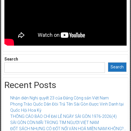
Search
Search
Recent Posts
Nhận diện Nghị quyết 23 của Đảng Cộng sản Việt Nam
Phong Trào Quốc Dân Đòi Trả Tên Sài Gòn Được Vinh Danh tại
Quốc Hội Hoa Kỳ
THÔNG CÁO BÁO CHÍ ĐẠI LỄ NGÀY SÀI GÒN 1976-2026(4)
SÀI GÒN CÒN MÃI TRONG TIM NGƯỜI VIỆT NAM
ĐỐT SÁCH NHƯNG CÓ ĐỐT NỔI VĂN HOÁ MIỀN NAM KHÔNG?…