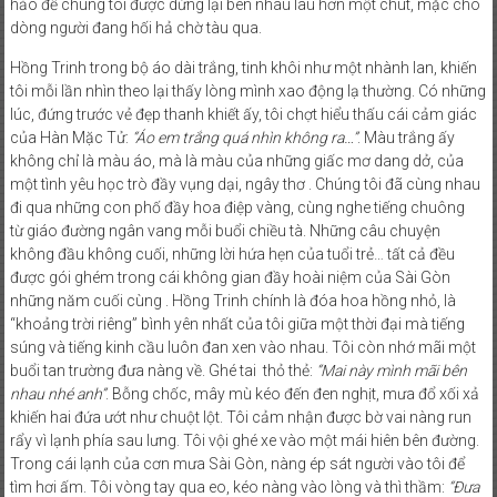
hảo để chúng tôi được dừng lại bên nhau lâu hơn một chút, mặc cho
dòng người đang hối hả chờ tàu qua.
Hồng Trinh trong bộ áo dài trắng, tinh khôi như một nhành lan, khiến
tôi mỗi lần nhìn theo lại thấy lòng mình xao động lạ thường. Có những
lúc, đứng trước vẻ đẹp thanh khiết ấy, tôi chợt hiểu thấu cái cảm giác
của Hàn Mặc Tử:
“Áo em trắng quá nhìn không ra…”
. Màu trắng ấy
không chỉ là màu áo, mà là màu của những giấc mơ dang dở, của
một tình yêu học trò đầy vụng dại, ngây thơ . Chúng tôi đã cùng nhau
đi qua những con phố đầy hoa điệp vàng, cùng nghe tiếng chuông
từ giáo đường ngân vang mỗi buổi chiều tà. Những câu chuyện
không đầu không cuối, những lời hứa hẹn của tuổi trẻ… tất cả đều
được gói ghém trong cái không gian đầy hoài niệm của Sài Gòn
những năm cuối cùng . Hồng Trinh chính là đóa hoa hồng nhỏ, là
“khoảng trời riêng” bình yên nhất của tôi giữa một thời đại mà tiếng
súng và tiếng kinh cầu luôn đan xen vào nhau. Tôi còn nhớ mãi một
buổi tan trường đưa nàng về. Ghé tai thỏ thẻ:
“Mai này mình mãi bên
nhau nhé anh”
. Bỗng chốc, mây mù kéo đến đen nghịt, mưa đổ xối xả
khiến hai đứa ướt như chuột lột. Tôi cảm nhận được bờ vai nàng run
rẩy vì lạnh phía sau lưng. Tôi vội ghé xe vào một mái hiên bên đường.
Trong cái lạnh của cơn mưa Sài Gòn, nàng ép sát người vào tôi để
tìm hơi ấm. Tôi vòng tay qua eo, kéo nàng vào lòng và thì thầm:
“Đưa