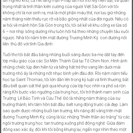
lẫn nghèo khổ, cả nét lãng mạn Pháp lẫn hơi thở Mỹ hiện đại, và quan
trọng nhất là tinh thần kiên cường của người Việt.Sài Gòn với tôi
không chỉ là nơi sinh ra, mà là một phần máu thịt, nơi lưu giữ những
năm tháng niên thiếu rực rỡ và bão giông nhất của đời người. Nếu có
ai hỏi về mảnh hồn Sài Gòn trong tôi, tôi sẽ kể về khu cổng xe lửa số
6 – nơi nhịp sống dường như luôn hối hả theo những chuyến tàu xuôi
ngược. Nhà tôi nằm trên mặt đường Trương Minh Ký con đường nối
liền thủ đô với tỉnh Gia định .
Tuổi thơ tôi bắt đầu bằng những buổi sáng được ba mẹ dắt tay đến
lớp mẫu giáo của các Sơ Mến Thánh Giá tại Tổ Chim Non. Hình ảnh
những chiếc lúp đen hiền từ và tiếng hát trẻ thơ vang lên dưới mái
trường nhỏ ấy là những nốt nhạc bình yên đầu đời. Rồi năm năm tiểu
học tại Saint Thomas, tôi lớn dần lên trong kỷ luật và tình thương, bắt
đầu biết quan sát thế giới qua khung cửa lớp học nhìn ra phố xá rộn
ràng.Khi bước vào ngưỡng cửa trung học, tôi trở thành nam sinh của
Trường Lê Bảo Tịnh và Cứu Thế. Đó là những năm tháng của sự
trưởng thành, khi tâm hồn bắt đầu biết rung động trước cái đẹp. Làm
sao quên được những buổi tan trường, khi nắng đổ vàng trên mặt
đường Trương Minh Ký, cũng là lúc những “thiên thần áo trắng” từ các
ngôi trường trung học tan trường xuống phố đông nghịt. Giữa đám
đông xao xác ấy, đôi khi tôi bỗng khựng lại, ngẩn ngơ nhìn theo một