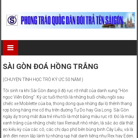
Skip
to
content
Phong
Trào
Quốc
SÀI GÒN ĐOÁ HỒNG TRẮNG
Dân
(CHUYỆN TÌNH HỌC TRÒ KÝ ỨC 50 NĂM )
Đòi
Tôi sinh ra khi Sài Gòn đang ở độ rực rỡ nhất của danh xưng “Hòn
Trả
ngọc Viễn Đông”. Ký ức tuổi thơ tôi là những buổi chiều ngồi sau
chiếc xe Mobilette của ba, thong dong qua những đại lộ thênh thang
Tên
rợp bóng hàng me cổ thụ trên đường Tự Do hay Gia Long. Sài Gòn
ngày ấy trong mắt đứa trẻ như tôi là một bảng màu rực rỡ. Đó là màu
Sài
xanh trắng của những chiếc taxi Renault nhỏ nhắn, là sắc áo dài thắt
eo kiêu kỳ của các cô, các chị dạo phố bên bùng binh Cây Liễu, và là
Gòn
ánh đèn neon lấp lánh từ những rạp hát danh tiếng như Rex hay Eden.