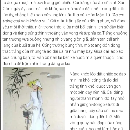
tà áo lụa mượt mà bay trong gió chiều. Cái trắng của áo nữ sinh Sài
Gòn ngày ấy sao mà tinh khôi, sao mà hư ảo đến thế. Trong đầu tôi
lúc ấy, chẳng hiểu sao cứ vang lên câu thơ của Hàn Mặc Tử:
“Áo em
trắng quá nhìn không ra…”
. Cái màu trắng ấy của đồng phục, nét đáng
yêu một thời thiếu niên trong trẻo, giữa một bối cảnh lịch sử đầy biến
động và tiếng súng thỉnh thoảng vẫn vọng về từ phía xa.Tiếng chuông
tan trường vừa buông những nhịp vang giòn giã, đánh tan cái tĩnh
lặng của buổi trưa hè. Cổng trường bừng tỉnh, mở toang đón dòng
thác trắng của những tà áo dài ùa ra như mây bay. Giữa cái lao xao
của chúng bạn, tôi vẫn cố nán lại bên xe nước mía quen thuộc, chờ
đợi như để trộm nhìn bóng dáng ai kia.
Nàng khéo léo dắt chiếc xe đạp
mini ra khỏi cổng, tà áo dài
trắng tinh khôi được vén gọn
một bên đầy nền nã. Cái dáng
người thanh mảnh, đôi tay nhỏ
nhắn giữ ghi-đông xe lướt đi
giữa hàng cây dầu cổ thụ sao
mà duyên dáng đến thế! Mỗi
vòng quay bàn đạp của nàng
như cuốn theo cả tâm hồn gã