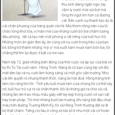
thư sinh đang ngẩn ngơ, tay
cầm ly nước mía sủi bọt mà
lòng thì ngọt lịm hơn cả đường
cát. Bên cạnh sự thanh tao ấy là
cái chân phương của hàng quán vỉa hè. Mùi thơm nồng nàn của tô
cháo lòng khói tỏa, vị mặn mà của những cuốn bò bía chấm tương
đậu phộng… tất cả tạo nên một phong vị rất riêng của tuổi học trò.
Những món ăn giản đơn ấy, ăn cùng với nụ cười trong trẻo của bạn
bè, bỗng trở thành những ‘mỹ vị’ mà suốt năm mươi năm bôn ba, tôi
chẳng thể tìm lại được ở bất cứ nơi nao.
Năm lớp 12, giữa những biến động của thời cuộc và áp lực của bài vở
kỳ thi Tú Tài cuối năm . Hồng Trinh. Nàng là cô bạn cùng lớp với đôi
mắt đen láy và nụ cười làm bừng sáng cả một góc sân trường. Như
cái tên quyến rũ nhưng thanh thót , nàng là một đoá Hồng trắng tinh
làm rộn ràng tim tôi . Tình yêu tuổi mười tám của chúng tôi cứ thế nảy
nở, tuổi học trò rụt rè và chân thành. Đó là những giờ ra chơi vội vã,
những lần lén trao nhau mẩu giấy viết tay kẹp trong cuốn vở vạn vật
hay toán pháp. Tôi nhớ những buổi tan trường, khi nắng bắt đầu nhạt
màu trên đường Trương Minh Ký, tôi và Hồng Trinh thường dắt xe đi
bộ thật chậm. Tiếng còi tàu ở cổng xe lửa số 6 như một cái cớ hoàn