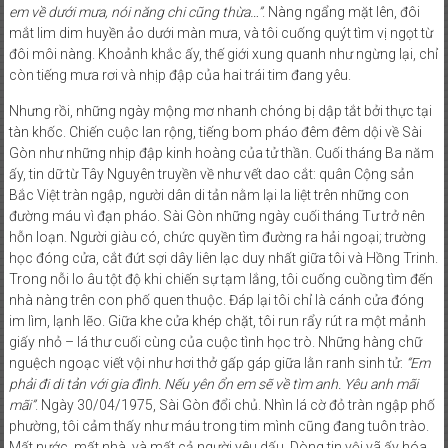
em về dưới mưa, nói năng chi cũng thừa…”
. Nàng ngẩng mặt lên, đôi
mắt lim dim huyền ảo dưới màn mưa, và tôi cuống quýt tìm vị ngọt từ
đôi môi nàng. Khoảnh khắc ấy, thế giới xung quanh như ngừng lại, chỉ
còn tiếng mưa rơi và nhịp đập của hai trái tim đang yêu.
Nhưng rồi, những ngày mộng mơ nhanh chóng bị dập tắt bởi thực tại
tàn khốc. Chiến cuộc lan rộng, tiếng bom pháo đêm đêm dội về Sài
Gòn như những nhịp đập kinh hoàng của tử thần. Cuối tháng Ba năm
ấy, tin dữ từ Tây Nguyên truyền về như vết dao cắt: quân Cộng sản
Bắc Việt tràn ngập, người dân di tản nằm lại la liệt trên những con
đường máu vì đạn pháo. Sài Gòn những ngày cuối tháng Tư trở nên
hỗn loạn. Người giàu có, chức quyền tìm đường ra hải ngoại; trường
học đóng cửa, cắt đứt sợi dây liên lạc duy nhất giữa tôi và Hồng Trinh.
Trong nỗi lo âu tột độ khi chiến sự tạm lắng, tôi cuống cuồng tìm đến
nhà nàng trên con phố quen thuộc. Đáp lại tôi chỉ là cánh cửa đóng
im lìm, lạnh lẽo. Giữa khe cửa khép chặt, tôi run rẩy rút ra một mảnh
giấy nhỏ – lá thư cuối cùng của cuộc tình học trò. Những hàng chữ
nguệch ngoạc viết vội như hơi thở gấp gáp giữa lằn ranh sinh tử:
“Em
phải đi di tản với gia đình. Nếu yên ổn em sẽ về tìm anh. Yêu anh mãi
mãi”
. Ngày 30/04/1975, Sài Gòn đổi chủ. Nhìn lá cờ đỏ tràn ngập phố
phường, tôi cảm thấy như máu trong tim mình cũng đang tuôn trào.
Mất nước, mất nhà, và mất cả người yêu dấu. Dòng tin vội vã ấy hóa