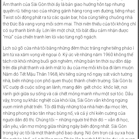
Âm thanh của Sài Gòn thời ấy là bản giao hưởng hỗn tạp nhưng
PHONG
quyến rũ: tiếng rao của những gánh hàng rong ven đường, tiếng nhạc
TRÀO
Twist sôi động phát ra từ các quán bar, hòa cùng tiếng chuông nhà
QUỐC
thờ Đức Bà vang vọng mỗi sớm mai. Thời niên thiếu của tôi không chỉ
có sự thanh bình ấy. Lớn lên một chút, tôi bắt đầu cảm nhận được
DÂN
“mùi” của chiến tranh len lỏi vào từng ngõ ngách.
ĐÒI
TRẢ
Lịch sử gõ cửa nhà tôi bằng những đêm thức trắng nghe tiếng pháo ì
TÊN
ầm từ xa xăm vọng về ngoại ô. Ký ức về những năm 1960 không thể
SÀI
tách rời khỏi những buổi giới nghiêm, những bản tin thời sự dồn dập
trên đài phát thanh và ánh mắt lo âu của mẹ mỗi khi ba đi làm muộn.
GÒN
Năm đó Tết Mậu Thân 1968, khi tiếng súng nổ ngay sát vách tường
nhà, biến những con phố quen thuộc thành chiến trường. Sài Gòn bị
VC cướp đi cuộc sống an lành, mang đến giết chóc khốc liệt, nơi
ranh giới giữa sự sống và cái chết mỏng manh như một sợi tóc. Dẫu
vậy, trong sự khắc nghiệt của khói lửa, Sài Gòn vẫn không ngừng
vươn mình phát triển. Tôi đã thấy những tòa nhà hiện đại mọc lên,
những phong trào tân nhạc bùng nổ, và cả ý chí kiên cường của
người dân đô thị. Chúng tôi – những người trẻ thời đó – vẫn đi học,
vẫn yêu, vẫn mơ mộng giữa những ngày biến động nhất. Sài Gòn
trong ký ức tôi là một thành phố bao dung. Nó ôm trọn cả sự xa hoa