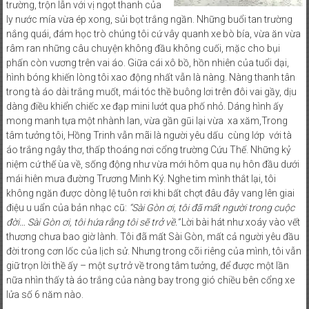
trường, trộn lẫn với vị ngọt thanh của
ly nước mía vừa ép xong, sủi bọt trắng ngần. Những buổi tan trường
nắng quái, đám học trò chúng tôi cứ vây quanh xe bò bía, vừa ăn vừa
râm ran những câu chuyện không đầu không cuối, mặc cho bụi
phấn còn vương trên vai áo. Giữa cái xô bồ, hồn nhiên của tuổi dại,
hình bóng khiến lòng tôi xao động nhất vẫn là nàng. Nàng thanh tân
trong tà áo dài trắng muốt, mái tóc thề buông lơi trên đôi vai gầy, dịu
dàng điều khiển chiếc xe đạp mini lướt qua phố nhỏ. Dáng hình ấy
mong manh tựa một nhành lan, vừa gần gũi lại vừa xa xăm,Trong
tâm tưởng tôi, Hồng Trinh vẫn mãi là người yêu dấu cùng lớp với tà
áo trắng ngây thơ, thấp thoáng nơi cổng trường Cứu Thế. Những kỷ
niệm cứ thế ùa về, sống động như vừa mới hôm qua nụ hôn đầu dưới
mái hiên mưa đường Trương Minh Ký. Nghe tim mình thắt lại, tôi
không ngăn được dòng lệ tuôn rơi khi bất chợt đâu đây vang lên giai
điệu u uẩn của bản nhạc cũ:
“Sài Gòn ơi, tôi đã mất người trong cuộc
đời… Sài Gòn ơi, tôi hứa rằng tôi sẽ trở về.”
Lời bài hát như xoáy vào vết
thương chưa bao giờ lành. Tôi đã mất Sài Gòn, mất cả người yêu đầu
đời trong cơn lốc của lịch sử. Nhưng trong cõi riêng của mình, tôi vẫn
giữ trọn lời thề ấy – một sự trở về trong tâm tưởng, để được một lần
nữa nhìn thấy tà áo trắng của nàng bay trong gió chiều bên cổng xe
lửa số 6 năm nào.