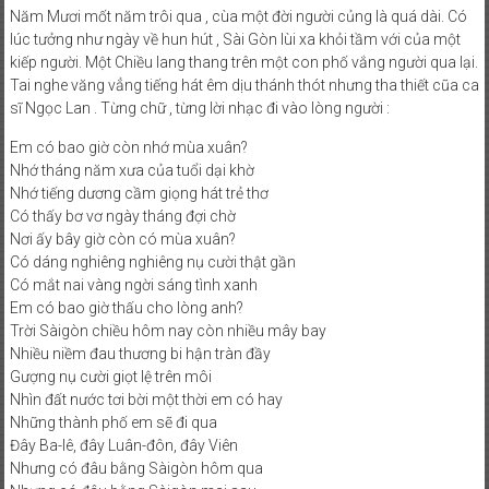
Năm Mươi mốt năm trôi qua , cùa một đời người củng là quá dài. Có
lúc tưởng như ngày về hun hút , Sài Gòn lùi xa khỏi tầm với của một
kiếp người. Một Chiều lang thang trên một con phố vắng người qua lại.
Tai nghe văng vẳng tiếng hát êm dịu thánh thót nhưng tha thiết cũa ca
sĩ Ngọc Lan . Từng chữ , từng lời nhạc đi vào lòng người :
Em có bao giờ còn nhớ mùa xuân?
Nhớ tháng năm xưa của tuổi dại khờ
Nhớ tiếng dương cầm giọng hát trẻ thơ
Có thấy bơ vơ ngày tháng đợi chờ
Nơi ấy bây giờ còn có mùa xuân?
Có dáng nghiêng nghiêng nụ cười thật gần
Có mắt nai vàng ngời sáng tình xanh
Em có bao giờ thấu cho lòng anh?
Trời Sàigòn chiều hôm nay còn nhiều mây bay
Nhiều niềm đau thương bi hận tràn đầy
Gượng nụ cười giọt lệ trên môi
Nhìn đất nước tơi bời một thời em có hay
Những thành phố em sẽ đi qua
Đây Ba-lê, đây Luân-đôn, đây Viên
Nhưng có đâu bằng Sàigòn hôm qua