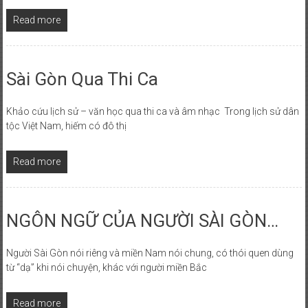
PHONG
Read more
TRÀO
QUỐC
DÂN
Sài Gòn Qua Thi Ca
ĐÒI
TRẢ
Khảo cứu lịch sử – văn học qua thi ca và âm nhạc Trong lịch sử dân
TÊN
tộc Việt Nam, hiếm có đô thị
SÀI
GÒN
Read more
NGÔN NGỮ CỦA NGƯỜI SÀI GÒN…
Người Sài Gòn nói riêng và miền Nam nói chung, có thói quen dùng
từ “dạ” khi nói chuyện, khác với người miền Bắc
Read more