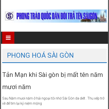
Skip
to
content
Phong
Trào
Quốc
PHONG HOÁ SÀI GÒN
Dân
Đòi
Tản Mạn khi Sài gòn bị mất tên năm
Trả
mươi năm
Tên
Sài
Sau Năm mươi năm ở hải ngoại tôi nhớ Sài Gòn da diết . Thu xếp trở
về để tìm lại kỷ niệm mộng
Gòn