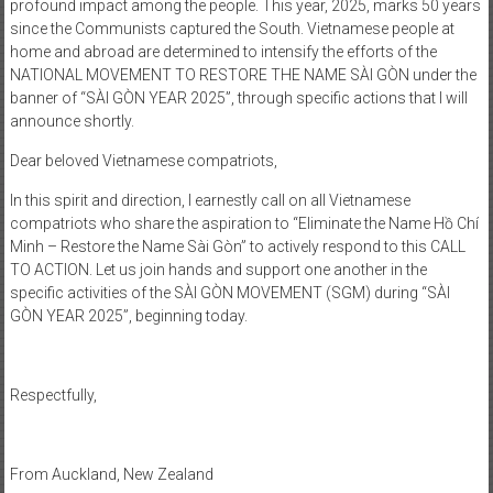
profound impact among the people. This year, 2025, marks 50 years
since the Communists captured the South. Vietnamese people at
home and abroad are determined to intensify the efforts of the
NATIONAL MOVEMENT TO RESTORE THE NAME SÀI GÒN under the
banner of “SÀI GÒN YEAR 2025”, through specific actions that I will
announce shortly.
Dear beloved Vietnamese compatriots,
In this spirit and direction, I earnestly call on all Vietnamese
compatriots who share the aspiration to “Eliminate the Name Hồ Chí
Minh – Restore the Name Sài Gòn” to actively respond to this CALL
TO ACTION. Let us join hands and support one another in the
specific activities of the SÀI GÒN MOVEMENT (SGM) during “SÀI
GÒN YEAR 2025”, beginning today.
Respectfully,
From Auckland, New Zealand