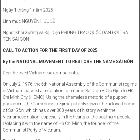
Ngày 1 tháng 1 năm 2025
Linh mục NGUYỄN HỮU LỄ
Người Khởi Xướng và Đại Diện PHONG TRÀO QUỐC DÂN ĐÒI TRẢ
TÊN SÀI GÒN
CALL TO ACTION FOR THE FIRST DAY OF 2025
By the NATIONAL MOVEMENT TO RESTORE THE NAME SÀI GÒN
Dear beloved Vietnamese compatriots,
On July 2, 1976, the 6th National Assembly of the Communist regime
in Vietnam passed a resolution to rename Sài Gòn – Gia Định to Hồ
Chí Minh City (HCMC). Using the shameless rhetoric of a puppet
parliament, the Communist regime publicly seized the beloved name
of Sài Gòn, which has over 300 years of history within the
Vietnamese nation, especially in the hearts of the southern people,
replacing it with the name of Hồ Chí Minh, the founder of the
Communist Party of Vietnam.