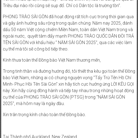
Triều đại nào rồi cũng sẽ sụp đổ. Chỉ có Dân tộc là trường tồn”.
PHONG TRÀO SÀI GÒN đã hoạt động rất tích cực trong thời gian qua
và gây ảnh hưởng sâu rộng trong quần chúng. Năm nay 2025, đánh
dấu 50 năm Việt cộng chiếm Miền Nam, toàn dân Việt Nam trong và
ngoài nước, quyết tâm đẩy mạnh PHONG TRÀO QUỐC DÂN ĐÒI TRẢ
TÊN SÀI GÒN với khẩu hiệu “ NĂM SÀI GÒN 2025”, qua các việc làm
cụ thể mà tôi sẽ công bố tiếp theo.
Kính thưa toàn thể Đồng bào Việt Nam thương mến,
Trong tinh thần và đường hướng đó, tôi thiết tha kêu gọi toàn thể Đồng
bào Việt Nam, những ai có chung nguyện vọng “Tẩy Trừ Tên Hồ Chí
Minh- Phục Hồi Tên Sài Gòn” xin hãy tích cực hưởng ứng LỜI KÊU GỌI
này. Xin hãy cùng đồng hành và tiếp tay nhau trong những hoạt động
cụ thể của PHONG TRÀO SÀI GÒN (PTSG) trong “NĂM SÀI GÒN
2025”, mà hôm nay là ngày đầu.
Xin trân trọng kính chào toàn thể Đồng bào.
Tại Thành phố Auckland, New Zealand