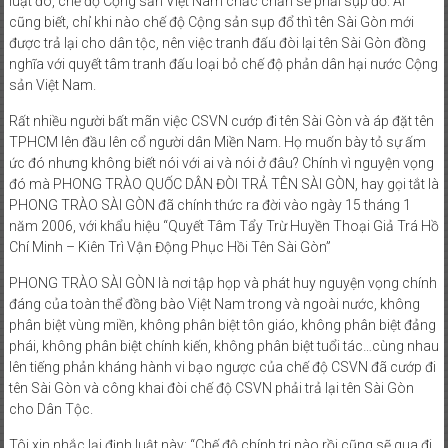
luật đó, chế độ Cộng sản Việt Nam chắc chắn sẽ phải sụp đổ. Ai
cũng biết, chỉ khi nào chế độ Cộng sản sụp đổ thì tên Sài Gòn mới
được trả lại cho dân tộc, nên việc tranh đấu đòi lại tên Sài Gòn đồng
nghĩa với quyết tâm tranh đấu loại bỏ chế độ phản dân hại nước Cộng
sản Việt Nam.
Rất nhiều người bất mãn việc CSVN cướp đi tên Sài Gòn và áp đặt tên
TPHCM lên đầu lên cổ người dân Miền Nam. Họ muốn bày tỏ sự ấm
ức đó nhưng không biết nói với ai và nói ở đâu? Chính vì nguyện vọng
đó mà PHONG TRÀO QUỐC DÂN ĐÒI TRẢ TÊN SÀI GÒN, hay gọi tắt là
PHONG TRÀO SÀI GÒN đã chính thức ra đời vào ngày 15 tháng 1
năm 2006, với khẩu hiệu “Quyết Tâm Tẩy Trừ Huyền Thoại Giả Trá Hồ
Chí Minh – Kiên Trì Vận Động Phục Hồi Tên Sài Gòn”
PHONG TRÀO SÀI GÒN là nơi tập họp và phát huy nguyện vọng chính
đáng của toàn thể đồng bào Việt Nam trong và ngoài nước, không
phân biệt vùng miền, không phân biệt tôn giáo, không phân biệt đảng
phái, không phân biệt chính kiến, không phân biệt tuổi tác…cùng nhau
lên tiếng phản kháng hành vi bạo ngược của chế độ CSVN đã cướp đi
tên Sài Gòn và công khai đòi chế độ CSVN phải trả lại tên Sài Gòn
cho Dân Tộc.
Tôi xin nhắc lại định luật này: “Chế độ chính trị nào rồi cũng sẽ qua đi.