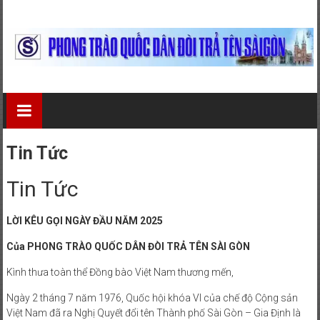
Skip
to
content
Phong
Trào
Quốc
Tin Tức
Dân
Tin Tức
Đòi
LỜI KÊU GỌI NGÀY ĐẦU NĂM 2025
Trả
Của PHONG TRÀO QUỐC DÂN ĐÒI TRẢ TÊN SÀI GÒN
Tên
Kình thưa toàn thể Đồng bào Việt Nam thương mến,
Sài
Ngày 2 tháng 7 năm 1976, Quốc hội khóa VI của chế độ Cộng sản
Gòn
Việt Nam đã ra Nghị Quyết đổi tên Thành phố Sài Gòn – Gia Định là