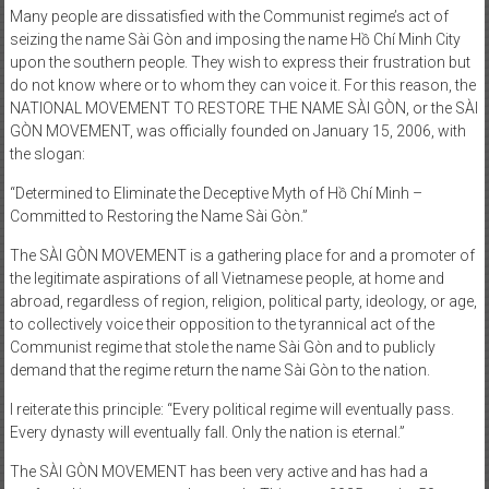
Many people are dissatisfied with the Communist regime’s act of
seizing the name Sài Gòn and imposing the name Hồ Chí Minh City
upon the southern people. They wish to express their frustration but
do not know where or to whom they can voice it. For this reason, the
NATIONAL MOVEMENT TO RESTORE THE NAME SÀI GÒN, or the SÀI
GÒN MOVEMENT, was officially founded on January 15, 2006, with
the slogan:
“Determined to Eliminate the Deceptive Myth of Hồ Chí Minh –
Committed to Restoring the Name Sài Gòn.”
The SÀI GÒN MOVEMENT is a gathering place for and a promoter of
the legitimate aspirations of all Vietnamese people, at home and
abroad, regardless of region, religion, political party, ideology, or age,
to collectively voice their opposition to the tyrannical act of the
Communist regime that stole the name Sài Gòn and to publicly
demand that the regime return the name Sài Gòn to the nation.
I reiterate this principle: “Every political regime will eventually pass.
Every dynasty will eventually fall. Only the nation is eternal.”
The SÀI GÒN MOVEMENT has been very active and has had a