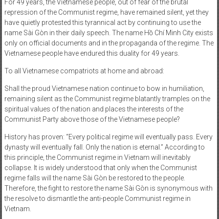
For 49 years, the Vietnamese people, out of fear of the brutal
repression of the Communist regime, have remained silent, yet they
have quietly protested this tyrannical act by continuing to use the
name Sài Gòn in their daily speech. The name Hồ Chí Minh City exists
only on official documents and in the propaganda of the regime. The
Vietnamese people have endured this duality for 49 years.
To all Vietnamese compatriots at home and abroad:
Shall the proud Vietnamese nation continue to bow in humiliation,
remaining silent as the Communist regime blatantly tramples on the
spiritual values of the nation and places the interests of the
Communist Party above those of the Vietnamese people?
History has proven: “Every political regime will eventually pass. Every
dynasty will eventually fall. Only the nation is eternal.” According to
this principle, the Communist regime in Vietnam will inevitably
collapse. It is widely understood that only when the Communist
regime falls will the name Sài Gòn be restored to the people.
Therefore, the fight to restore the name Sài Gòn is synonymous with
the resolve to dismantle the anti-people Communist regime in
Vietnam.