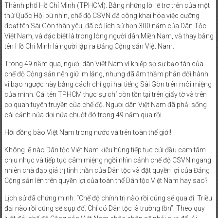
Thành phố Hồ Chí Minh (TPHCM). Bằng những lời lẽ trơ trẻn của một
PHONG
thứ Quốc Hội bù nhìn, chế độ CSVN đã công khai hóa việc cưỡng
TRÀO
đoạt tên Sài Gòn thân yêu, đã có lịch sử hơn 300 năm của Dân Tộc
Việt Nam, và đặc biệt là trong lòng người dân Miền Nam, và thay bằng
QUỐC
tên Hồ Chí Minh là người lập ra Đảng Cộng sản Việt Nam.
DÂN
ĐÒI
Trong 49 năm qua, người dân Việt Nam vì khiếp sợ sự bạo tàn của
TRẢ
chế độ Cộng sản nên giữ im lặng, nhưng đã âm thầm phản đối hành
TÊN
vi bạo ngược này bằng cách chỉ gọi hai tiếng Sài Gòn trên môi miệng
của mình. Cái tên TPHCM thực sự chỉ còn tồn tại trên giấy tờ và trên
SÀI
cơ quan tuyên truyền của chế độ. Người dân Việt Nam đã phải sống
GÒN
cái cảnh nửa dơi nửa chuột đó trong 49 năm qua rồi.
Hỡi đồng bào Việt Nam trong nước và trên toàn thế giới!
Không lẽ nào Dân tộc Việt Nam kiêu hùng tiếp tục cúi đầu cam tâm
chịu nhục và tiếp tục câm miệng ngồi nhìn cảnh chế độ CSVN ngang
nhiên chà đạp giá trị tinh thần của Dân tộc và đặt quyền lợi của Đảng
Cộng sản lên trên quyền lợi của toàn thể Dân tộc Việt Nam hay sao?
Lịch sử đã chứng minh: “Chế độ chính trị nào rồi cũng sẽ qua đi. Triều
đại nào rồi cũng sẽ sụp đổ. Chỉ có Dân tộc là trường tồn”. Theo quy