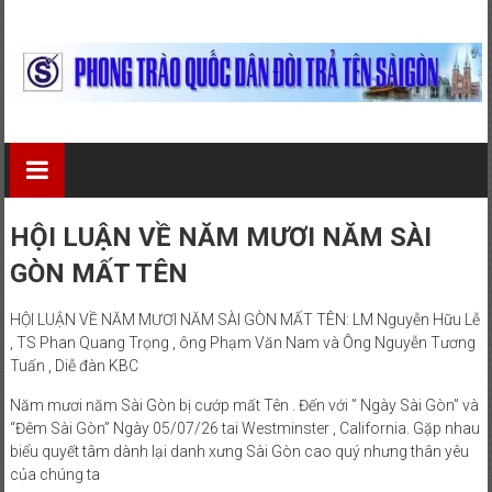
Skip
to
content
Phong
Trào
Quốc
HỘI LUẬN VỀ NĂM MƯƠI NĂM SÀI
Dân
GÒN MẤT TÊN
Đòi
HỘI LUẬN VỀ NĂM MƯƠI NĂM SÀI GÒN MẤT TÊN: LM Nguyễn Hữu Lễ
, TS Phan Quang Trọng , ông Phạm Văn Nam và Ông Nguyễn Tương
Trả
Tuấn , Diễ đàn KBC
Tên
Năm mươi năm Sài Gòn bị cướp mất Tên . Đến với ” Ngày Sài Gòn” và
“Đêm Sài Gòn” Ngày 05/07/26 tai Westminster , California. Gặp nhau
Sài
biểu quyết tâm dành lại danh xưng Sài Gòn cao quý nhưng thân yêu
Gòn
của chúng ta