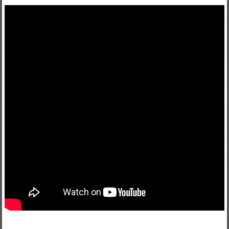
PHONG
TRÀO
QUỐC
DÂN
ĐÒI
TRẢ
TÊN
SÀI
GÒN