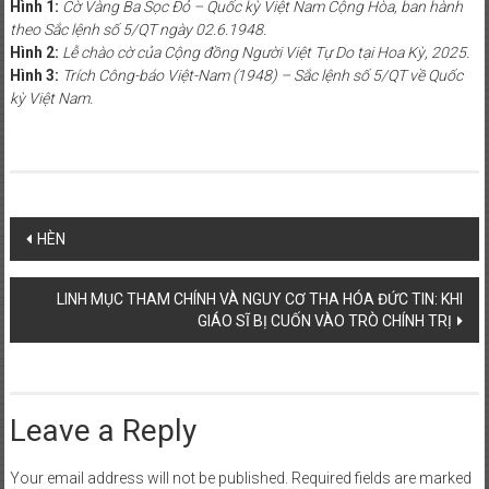
Hình 1:
Cờ Vàng Ba Sọc Đỏ – Quốc kỳ Việt Nam Cộng Hòa, ban hành
theo Sắc lệnh số 5/QT ngày 02.6.1948.
Hình 2:
Lễ chào cờ của Cộng đồng Người Việt Tự Do tại Hoa Kỳ, 2025.
Hình 3:
Trích Công-báo Việt-Nam (1948) – Sắc lệnh số 5/QT về Quốc
kỳ Việt Nam.
Post
HÈN
navigation
LINH MỤC THAM CHÍNH VÀ NGUY CƠ THA HÓA ĐỨC TIN: KHI
GIÁO SĨ BỊ CUỐN VÀO TRÒ CHÍNH TRỊ
Leave a Reply
Your email address will not be published.
Required fields are marked