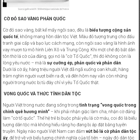
CỜ ĐỎ SAO VÀNG PHẢN QUỐC
Cờ đỏ sao vàng, bất kể mấy ngôi sao, đều là
biểu tượng cộng sản
quốc tế
, không mang hồn dân tộc Việt. Màu đỏ tượng trưng cho đấu
tranh giai cấp và bạo lực cách mạng, còn ngôi sao vàng là hình ảnh
vay mượn từ mô hình Liên Xô và Trung Cộng. Khi một chế độ bắt dân
tôn thờ lá cờ của đảng, gọi nó là “cờ Tổ Quốc”, thì đó không còn là
lòng yêu nước – mà là
sự cưỡng ép, phản quốc và phản dân
.
Dưới lá cờ ấy, hàng triệu người Việt đã ngã xuống oan khuất, hàng
trăm nghìn người vượt biển ra đi, và đến hôm nay vẫn còn những
người trong nước bị tù đày chỉ vì yêu Tổ Quốc thật.
VONG QUỐC VÀ THỨC TỈNH DÂN TỘC
Người Việt trong nước đang sống trong
tình trạng “vong quốc trong
chính quê hương mình”
– khi phải nhận giặc làm cha, nhận cờ đảng
làm “cờ tổ quốc”. Thế hệ trẻ bị buộc phải yêu lá cờ máu, coi đó là biểu
tượng dân tộc mà không hiểu rằng họ đang bị áp đặt bằng tuyên
truyền. Ngày nào người Việt Nam can đảm
vứt bỏ lá cờ phản dân tộc
ấy
, để trở về với biểu tượng chính nghĩa của tổ tiên – ngày đó dân tộc