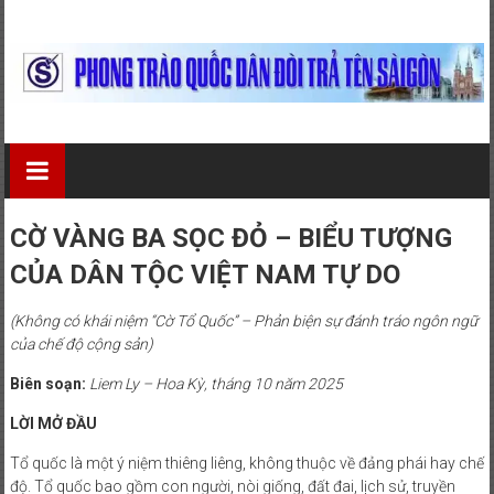
Skip
to
content
Phong
Trào
Quốc
CỜ VÀNG BA SỌC ĐỎ – BIỂU TƯỢNG
Dân
CỦA DÂN TỘC VIỆT NAM TỰ DO
Đòi
(Không có khái niệm “Cờ Tổ Quốc” – Phản biện sự đánh tráo ngôn ngữ
của chế độ cộng sản)
Trả
Biên soạn:
Liem Ly – Hoa Kỳ, tháng 10 năm 2025
Tên
LỜI MỞ ĐẦU
Sài
Tổ quốc là một ý niệm thiêng liêng, không thuộc về đảng phái hay chế
Gòn
độ. Tổ quốc bao gồm con người, nòi giống, đất đai, lịch sử, truyền