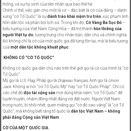
thống, và sự hy sinh của tiền nhân qua bao thế hệ.
PHONG
Chính vì thế, việc gán cho một lá cờ – đặc biệt là cờ của đảng – danh
TRÀO
xưng “cờ Tổ Quốc” là sự
đánh tráo khái niệm trơ trẽn
, xúc phạm linh
QUỐC
hồn dân tộc và phản bội lịch sử. Trong khi đó,
Cờ Vàng Ba Sọc Đỏ
–
biểu tượng của Việt Nam Cộng Hòa – đã trở thành
hồn thiêng của
DÂN
người Việt tự do
, tượng trưng cho nhân bản, dân chủ và chính nghĩa.
ĐÒI
Đó không chỉ là cờ của một quốc gia đã từng tồn tại, mà là biểu tượng
TRẢ
của
một dân tộc không khuất phục
.
TÊN
SÀI
KHÔNG CÓ “CỜ TỔ QUỐC”
GÒN
Không có quốc gia dân chủ nào trên thế giới gọi lá cờ của mình là “cờ
Tổ Quốc”.
Mỹ gọi là
U.S. Flag
, Pháp gọi là
Drapeau français
, Anh gọi là
Union
Jack
. Không ai nói “cờ Tổ Quốc Mỹ” hay “cờ Tổ Quốc Pháp”. Chỉ có
các chế độ
độc tài cộng sản
mới dùng khái niệm “cờ Tổ Quốc” để
tuyên truyền, nhằm đồng nhất đảng với đất nước. Người Việt Nam
trong nước, bị nhồi nhét, quen miệng gọi “cờ đỏ sao vàng” là “cờ Tổ
Quốc”, mà không biết rằng tổ quốc là
dân tộc Việt Nam – không
phải đảng Cộng sản Việt Nam
.
CỜ CỦA MỘT QUỐC GIA