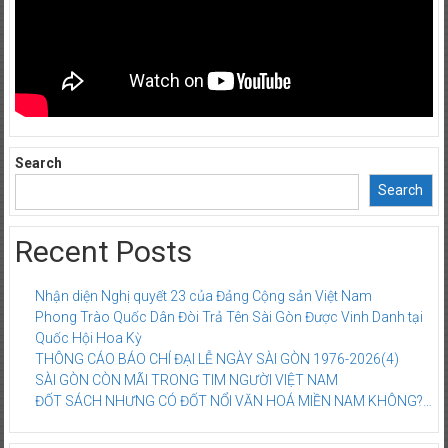
Search
Search
Recent Posts
Nhận diện Nghị quyết 23 của Đảng Cộng sản Việt Nam
Phong Trào Quốc Dân Đòi Trả Tên Sài Gòn Được Vinh Danh tại
Quốc Hội Hoa Kỳ
THÔNG CÁO BÁO CHÍ ĐẠI LỄ NGÀY SÀI GÒN 1976-2026(4)
SÀI GÒN CÒN MÃI TRONG TIM NGƯỜI VIỆT NAM
ĐỐT SÁCH NHƯNG CÓ ĐỐT NỔI VĂN HOÁ MIỀN NAM KHÔNG?…