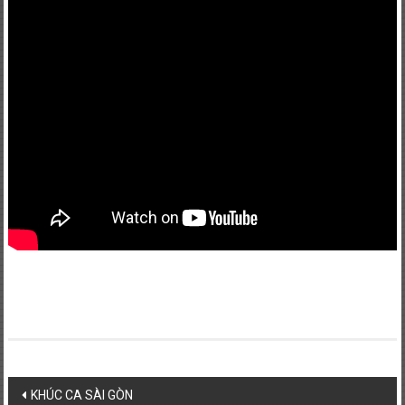
PHONG
TRÀO
QUỐC
DÂN
ĐÒI
TRẢ
TÊN
SÀI
GÒN
Post
KHÚC CA SÀI GÒN