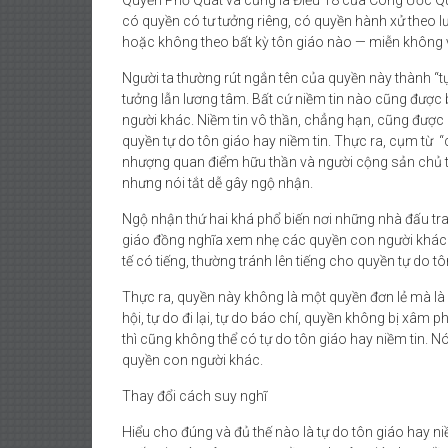
Quyền Phổ Quát và cũng là Điều 18 của Công Ước Qu
có quyền có tư tưởng riêng, có quyền hành xử theo l
hoặc không theo bất kỳ tôn giáo nào — miễn không 
Người ta thường rút ngắn tên của quyền này thành “tự
tưởng lẫn lương tâm. Bất cứ niềm tin nào cũng được
người khác. Niềm tin vô thần, chẳng hạn, cũng được b
quyền tự do tôn giáo hay niềm tin. Thực ra, cụm từ
nhượng quan điểm hữu thần và người cộng sản chủ tr
nhưng nói tắt dễ gây ngộ nhận.
Ngộ nhận thứ hai khá phổ biến nơi những nhà đấu tr
giáo đồng nghĩa xem nhẹ các quyền con người khác.
tế có tiếng, thường tránh lên tiếng cho quyền tự do tô
Thực ra, quyền này không là một quyền đơn lẻ mà là mộ
hội, tự do đi lại, tự do báo chí, quyền không bị xâm 
thì cũng không thể có tự do tôn giáo hay niềm tin. N
quyền con người khác.
Thay đổi cách suy nghĩ
Hiểu cho đúng và đủ thế nào là tự do tôn giáo hay n