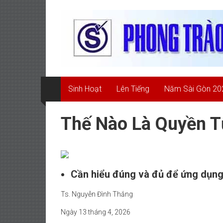
Skip
Phong
to
content
Trào
Quốc
Dân
Sinh Hoạt
Lên Tiếng
Năm Sài Gòn 20
Đòi
Trả
Thế Nào Là Quyền T
Tên
Sài
Gòn
Cần hiểu đúng và đủ để ứng dụng
PHONG
Ts. Nguyễn Đình Thắng
TRÀO
Ngày 13 tháng 4, 2026
QUỐC