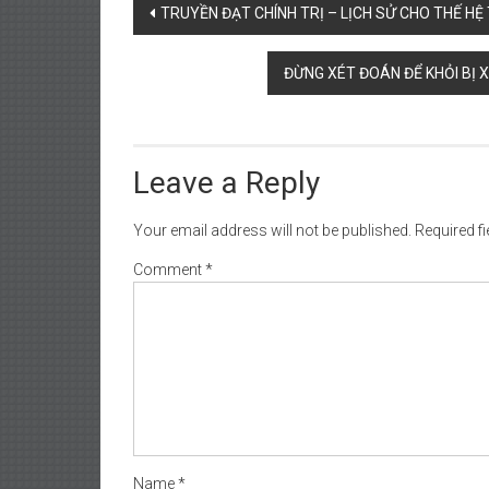
Post
TRUYỀN ĐẠT CHÍNH TRỊ – LỊCH SỬ CHO THẾ H
navigation
ĐỪNG XÉT ĐOÁN ĐỂ KHỎI BỊ XÉ
Leave a Reply
Your email address will not be published.
Required f
Comment
*
Name
*