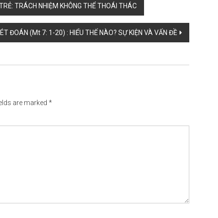
Ệ TRẺ: TRÁCH NHIỆM KHÔNG THỂ THOÁI THÁC
T ĐOÁN (Mt 7: 1-20) : HIỂU THẾ NÀO? SỰ KIỆN VÀ VẤN ĐỀ
ields are marked
*