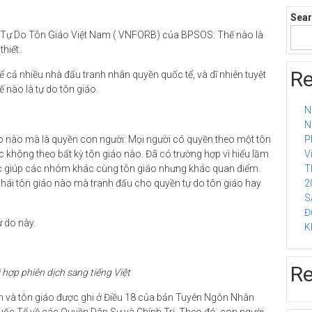
Sea
n Tự Do Tôn Giáo Việt Nam ( VNFORB) của BPSOS: Thế nào là
thiết.
Re
 cả nhiều nhà đấu tranh nhân quyền quốc tế, và dĩ nhiên tuyệt
 nào là tự do tôn giáo.
N
N
o nào mà là quyền con người: Mọi người có quyền theo một tôn
P
ặc không theo bất kỳ tôn giáo nào. Đã có trường hợp vì hiểu lầm
V
ợc giúp các nhóm khác cùng tôn giáo nhưng khác quan điểm.
T
hái tôn giáo nào mà tranh đấu cho quyền tự do tôn giáo hay
2
S
Đ
ự do này.
K
R
hợp phiên dịch sang tiếng Việt
tâm và tôn giáo được ghi ở Điều 18 của bản Tuyên Ngôn Nhân