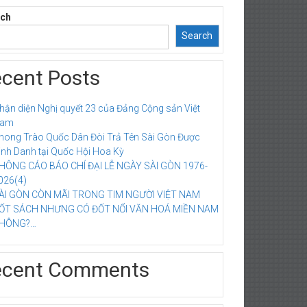
rch
Search
cent Posts
hận diện Nghị quyết 23 của Đảng Cộng sản Việt
am
hong Trào Quốc Dân Đòi Trả Tên Sài Gòn Được
inh Danh tại Quốc Hội Hoa Kỳ
HÔNG CÁO BÁO CHÍ ĐẠI LỄ NGÀY SÀI GÒN 1976-
026(4)
ÀI GÒN CÒN MÃI TRONG TIM NGƯỜI VIỆT NAM
ỐT SÁCH NHƯNG CÓ ĐỐT NỔI VĂN HOÁ MIỀN NAM
HÔNG?…
ecent Comments