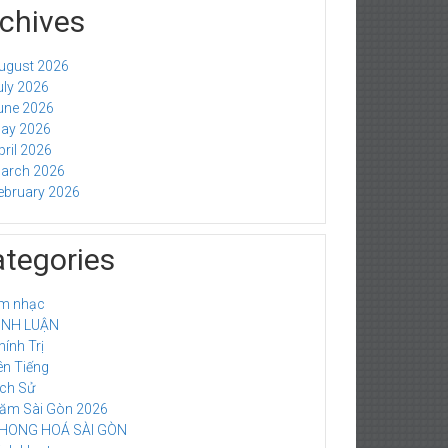
chives
ugust 2026
uly 2026
une 2026
ay 2026
pril 2026
arch 2026
ebruary 2026
tegories
m nhạc
ÌNH LUẬN
hính Trị
ên Tiếng
ich Sử
ăm Sài Gòn 2026
HONG HOÁ SÀI GÒN