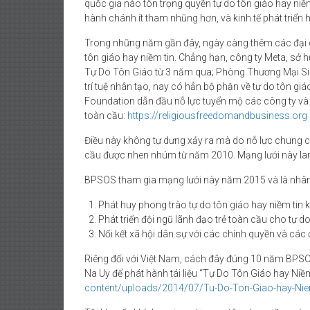
quốc gia nào tôn trọng quyền tự do tôn giáo hay niềm 
hành chánh ít tham nhũng hơn, và kinh tế phát triển 
Trong những năm gần đây, ngày càng thêm các đại c
tôn giáo hay niềm tin. Chẳng hạn, công ty Meta, sở 
Tự Do Tôn Giáo từ 3 năm qua; Phòng Thương Mại Silic
trí tuệ nhân tạo, nay có hẳn bộ phận về tự do tôn g
Foundation dẫn đầu nỗ lực tuyển mộ các công ty và 
toàn cầu:
https://religiousfreedomandbusiness.org
Điều này không tự dưng xảy ra mà do nỗ lực chung 
cầu được nhen nhúm từ năm 2010. Mạng lưới này lan
BPSOS tham gia mạng lưới này năm 2015 và là nhân t
Phát huy phong trào tự do tôn giáo hay niềm ti
Phát triển đội ngũ lãnh đạo trẻ toàn cầu cho tự do
Nối kết xã hội dân sự với các chính quyền và cá
Riêng đối với Việt Nam, cách đây đúng 10 năm BPSOS 
Na Uy để phát hành tái liệu “Tự Do Tôn Giáo hay Niề
content/uploads/2014/07/Tu-Do-Ton-Giao-hay-Nie