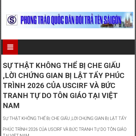
Skip
to
content
Phong
Trào
Quốc
SỰ THẬT KHÔNG THỂ BỊ CHE GIẤU
Dân
,LỜI CHỨNG GIAN BỊ LẬT TẨY PHÚC
Đòi
TRÌNH 2026 CỦA USCIRF VÀ BỨC
TRANH TỰ DO TÔN GIÁO TẠI VIỆT
Trả
NAM
Tên
SỰ THẬT KHÔNG THỂ BỊ CHE GIẤU ,LỜI CHỨNG GIAN BỊ LẬT TẨY
Sài
PHÚC TRÌNH 2026 CỦA USCIRF VÀ BỨC TRANH TỰ DO TÔN GIÁO
Gòn
TẠI VIỆT NAM