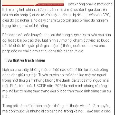
Đây không phải là một động
thái mang tính chính trị đơn thuần, mà là một sự đánh giá dựa trên
tiêu chuẩn pháp lý quốc tế. Khi một quốc gia bị đề nghị xếp vào CPC,
điều đó có nghĩa là họ đã vi phạm tự do tôn giáo ở mức độ nghiêm
trọng, liên tục và có hệ thống.
Bên cạnh đó, các khuyến nghị cụ thể cũng được đưa ra: yêu cầu sửa
đổi hoặc bãi bỏ các điều luật hình sự mơ hồ, chấm dứt việc ép buộc
các tổ chức tôn giáo phải gia nhập hệ thống quốc doanh, và cho
phép các cơ chế giám sát quốc tế tiếp cận thực địa.
Sự thật và trách nhiệm
Lịch sử cho thấy: không một chế độ nào có thể tồn tại lâu dài bằng
cách che giấu sự thật. Tuyên truyền có thể đánh lừa một số người
trong một thời gian, nhưng không thể đánh lừa tất cả mọi người mãi
mãi. Phúc trình của USCIRF năm 2026 là một minh chứng rõ ràng:
mọi nỗ lực tô hồng thực trạng đều bị bóc trần trước ánh sáng của sự
thật.
Trong bối cảnh đó, trách nhiệm không chỉ thuộc về nhà cầm quyền,
mà còn thuộc về những ai có tiếng nói trong xã hội – đặc biệt là các