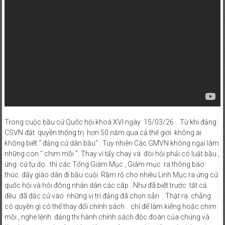
Trong cuộc bầu cử Quốc hội khoá XVI ngày 15/03/26 . Từ khi đảng
CSVN đặt quyền thống trị hơn 50 năm qua cả thế giới không ai
không biết “ đảng cử dân bầu” . Tuy nhiên Các GMVN không ngại làm
những con “ chim mồi “. Thay vì tẩy chay và đòi hỏi phải có luật bầu ,
ứng cử tự do . thì các Tổng Giám Mục , Giám mục ra thông báo
thúc đẩy giáo dân đi bầu cuội. Rầm rộ cho nhiều Linh Mục ra ứng cử
quốc hội và hôi đông nhân dân các cấp . Như đã biết trước tất cả
đều đã đắc cử vào những vị trí đảng đã chọn sẵn . Thật ra chẳng
có quyền gì có thể thay đổi chính sách . chỉ để làm kiểng hoặc chim
mồi , nghe lệnh đảng thi hành chính sách độc đoán của chúng và