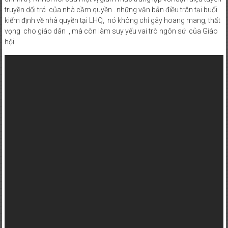
truyền dối trá của nhà cầm quyền . những văn bản điều trân tại buổi
kiểm định về nhâ quyền tại LHQ, nó không chỉ gây hoang mang, thất
vọng cho giáo dân , mà còn làm suy yếu vai trò ngôn sứ của Giáo
hội.