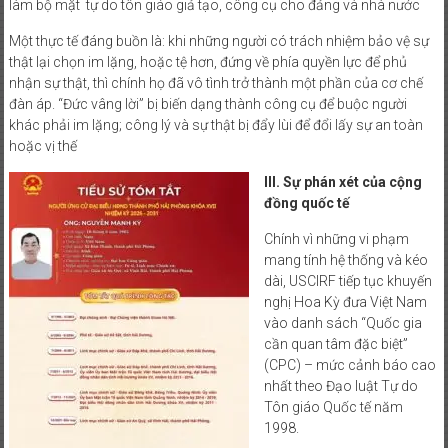
làm bộ mặt tự do tôn giáo giả tạo, công cụ cho đảng và nhà nước
Một thực tế đáng buồn là: khi những người có trách nhiệm bảo vệ sự
thật lại chọn im lặng, hoặc tệ hơn, đứng về phía quyền lực để phủ
nhận sự thật, thì chính họ đã vô tình trở thành một phần của cơ chế
đàn áp. “Đức vâng lời” bị biến dạng thành công cụ để buộc người
khác phải im lặng; công lý và sự thật bị đẩy lùi để đổi lấy sự an toàn
hoặc vị thế
III. Sự phán xét của cộng
đồng quốc tế
Chính vì những vi phạm
mang tính hệ thống và kéo
dài, USCIRF tiếp tục khuyến
nghị Hoa Kỳ đưa Việt Nam
vào danh sách “Quốc gia
cần quan tâm đặc biệt”
(CPC) – mức cảnh báo cao
nhất theo Đạo luật Tự do
Tôn giáo Quốc tế năm
1998.