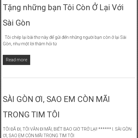
Tặng những bạn Tôi Còn Ở Lại Với
Sài Gòn
Tôi chép lại bài thơ này để gửi đến những người bạn còn ở lại Sài
Gòn, như một lời thăm hỏi từ
Read more
SÀI GÒN ƠI, SAO EM CÒN MÃI
TRONG TIM TÔI
TÔI ĐÃ ĐI, TÔI VẪN ĐI MÃI, BIẾT BAO GIỜ TRỞ LẠI! ****** I. SÀI GÒN
ƠI, SAO EM CÒN MÃI TRONG TIM TÔI