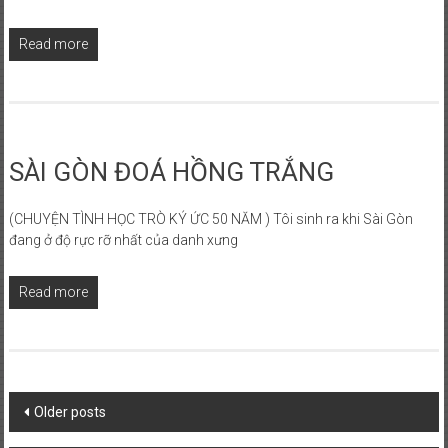
Read more
SÀI GÒN ĐOÁ HỒNG TRẮNG
(CHUYỆN TÌNH HỌC TRÒ KÝ ỨC 50 NĂM ) Tôi sinh ra khi Sài Gòn
đang ở độ rực rỡ nhất của danh xưng
Read more
Posts
Older posts
navigation