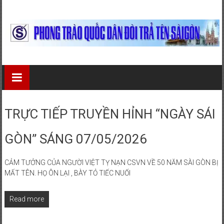
Skip
to
content
Phong
Trào
Quốc
TRỰC TIẾP TRUYỀN HỈNH “NGÀY SÁI
Dân
GÒN” SÁNG 07/05/2026
Đòi
Trả
CẢM TƯỞNG CỦA NGƯỜI VIỆT TỴ NẠN CSVN VỀ 50 NĂM SÀI GÒN BỊ
MẤT TÊN. HỌ ÔN LẠI , BÀY TỎ TIẾC NUỐI
Tên
Sài
Read more
Gòn