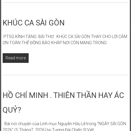
PHONG
TRÀO
KHÚC CA SÀI GÒN
QUỐC
DÂN
ĐÒI
PTSG KÍNH TẶNG BÀI THƠ : KHÚC CA SÀI GÒN THAY CHO LỜI CÁM
ƠN TOÀN THỂ ĐỒNG BÀO KHẮP NƠI CÒN MANG TRONG
TRẢ
TÊN
SÀI
Read more
GÒN
HỒ CHÍ MINH . THIÊN THẦN HAY ÁC
QUỶ?
Bài nói chuyện của Linh mục Nguyễn Hữu Lễ trong “NGÀY SÀI GÒN
2026’’ (5 Tháng7, 2026) tại Tượng Đài Chiến Sĩ Việt