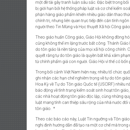
một đề tài gây tranh luận sâu sắc. Đặc biệt trong bối
DÂN
bị giới hạn bởi hệ thống pháp luật và cơ chế kiểm so
ĐÒI
phận hàng giáo phẩm khiến nhiều giáo dân thao thức
TRẢ
chính trị, nhưng liên quan trực tiếp đến căn tính ng
TÊN
người theo Tin Mừng và Học thuyết Xã hội Công giáo
SÀI
Theo giáo huấn Công giáo, Giáo Hội không đồng hóa m
GÒN
cũng không thể im lặng trước bất công. Thánh Giáo 
do tôn giáo là nền tảng của mọi xã hội công chính. 
quyết rằng tự do tôn giáo là quyền bất khả xâm ph
từ chính phẩm giá con người. Giáo Hội vì thế có bổn 
Trong bối cảnh Việt Nam hiện nay, nhiều tổ chức quốc
ghi nhận các hạn chế nghiêm trọng về tự do tôn giáo
Hoa Kỳ về Tự do Tôn giáo Quốc tế (USCIRF) nhiều nă
báo động về tình trạng kiểm soát sinh hoạt tôn giáo,
các nhà hoạt động tôn giáo độc lập, cùng những qu
luật mang tính can thiệp sâu rộng của nhà nước đối 
tôn giáo. *
Theo các báo cáo này, Luật Tín ngưỡng và Tôn giá
nghị định hướng dẫn đã tạo ra một cơ chế mà trong 