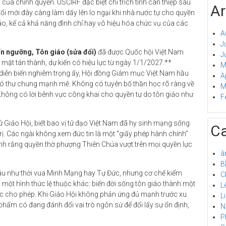
của chính quyền. USCIRF đặc biệt chỉ trích tính can thiệp sau
Ar
ổi mới đây càng làm dấy lên lo ngại khi nhà nước tự cho quyền
áo, kể cả khả năng đình chỉ hay vô hiệu hóa chức vụ của các
A
J
ín ngưỡng, Tôn giáo (sửa đổi)
đã được Quốc hội Việt Nam
J
mặt tán thành, dự kiến có hiệu lực từ ngày 1/1/2027.**
M
ng diễn biến nghiêm trọng ấy, Hội đồng Giám mục Việt Nam hầu
A
ó thư chung mạnh mẽ. Không có tuyên bố thần học rõ ràng về
M
 Không có lời bênh vực công khai cho quyền tự do tôn giáo như
F
sử Giáo Hội, biết bao vị tử đạo Việt Nam đã hy sinh mạng sống
Ca
trị. Các ngài không xem đức tin là một “giấy phép hành chính”
ịnh rằng quyền thờ phượng Thiên Chúa vượt trên mọi quyền lực
â
B
u như thời vua Minh Mạng hay Tự Đức, nhưng cơ chế kiểm
C
a một hình thức lệ thuộc khác: biến đời sống tôn giáo thành một
L
ớc cho phép. Khi Giáo Hội không phản ứng đủ mạnh trước xu
L
 phẩm có đang đánh đổi vai trò ngôn sứ để đổi lấy sự ổn định,
N
P