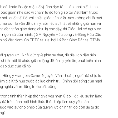
h cãi khác là việc một số vị lãnh đạo tôn giáo phát biểu theo
ặc giảm nhẹ các vi phạm tự do tôn giáo tại Việt Nam trước
nội , quốc tế. Đối với nhiều giáo dân, điều này không chỉ là một
 mà còn là vấn đề luân lý. Bởi nếu sự thật về những giới hạn và
g đồng tôn giáo đang chịu bị che đậy, thì Giáo Hội có nguy cơ
ói ngôn sứ của mình. ( GM Nguyễn Hữu Long và Đặng Hữu Cầu
n bố Việt Nam! Có TDTG tại Đại hội Uỷ Ban Giáo Dân tại TTMV
i quyền lực . Ngài đứng về phía sự thật, dù điều đó dẫn đến
chỉ là một tổ chức giữ im lặng để tồn tại yên ổn, phát triển hình
 đạo đức của xã hội.
 Hồng y François-Xavier Nguyễn Văn Thuận, người đã chịu tù
m giá Kitô hữu trước áp lực chính trị. Chính đời sống của ngài
g nghĩa với im lặng trước bất công.
trong tinh thần hiệp thông và yêu mến Giáo Hội: liệu sự im lặng
đã trở thành một hình thức thỏa hiệp làm suy yếu căn tính
huộc vào sự cho phép của quyền lực chính trị có còn đủ tự do
ông?