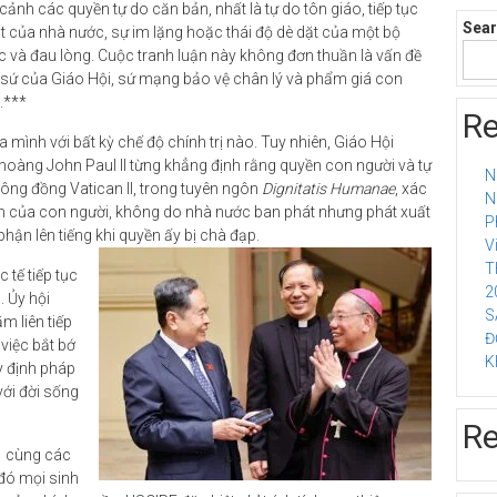
 cảnh các quyền tự do căn bản, nhất là tự do tôn giáo, tiếp tục
Sea
át của nhà nước, sự im lặng hoặc thái độ dè dặt của một bộ
 và đau lòng. Cuộc tranh luận này không đơn thuần là vấn đề
ôn sứ của Giáo Hội, sứ mạng bảo vệ chân lý và phẩm giá con
.***
Re
ình với bất kỳ chế độ chính trị nào. Tuy nhiên, Giáo Hội
hoàng John Paul II từng khẳng định rằng quyền con người và tự
N
Công đồng Vatican II, trong tuyên ngôn
Dignitatis Humanae
, xác
N
ạm của con người, không do nhà nước ban phát nhưng phát xuất
P
phận lên tiếng khi quyền ấy bị chà đạp.
V
T
 tế tiếp tục
2
. Ủy hội
S
m liên tiếp
Đ
 việc bắt bớ
K
y định pháp
với đời sống
R
o cùng các
đó mọi sinh