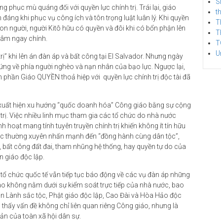
S
 phục mù quáng đối với quyền lực chính trị. Trái lại, giáo
t
ng khi phục vụ công ích và tôn trọng luật luân lý. Khi quyền
T
n người, người Kitô hữu có quyền và đôi khi có bổn phận lên
T
tâm ngay chính.
T
U
rị” khi lên án đàn áp và bất công tại El Salvador. Nhưng ngày
ứng về phía người nghèo và nạn nhân của bạo lực. Ngược lại,
 phần Giáo QUYỀN thoả hiệp với quyền lực chính trị độc tài đã
g xuất hiện xu hướng “quốc doanh hóa” Công giáo bằng sự cộng
rị. Việc nhiều linh mục tham gia các tổ chức do nhà nước
 hoạt mang tính tuyên truyền chính trị khiến không ít tín hữu
c thường xuyên nhấn mạnh đến “đồng hành cùng dân tộc”,
, bất công đất đai, tham nhũng hệ thống, hay quyền tự do của
 giáo độc lập.
 tổ chức quốc tế vẫn tiếp tục báo động về các vụ đàn áp những
áo không nằm dưới sự kiểm soát trực tiếp của nhà nước, bao
 Lành sắc tộc, Phật giáo độc lập, Cao Đài và Hòa Hảo độc
 thấy vấn đề không chỉ liên quan riêng Công giáo, nhưng là
ản của toàn xã hội dân sự.