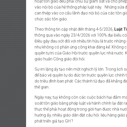
hoạt tôn giáo đều phải chịu sự giám sát và cho phép 
vào nội bộ của hệ thống pháp luật này. Những sửa đ
can thiệp vào cơ cấu lãnh đạo nội bộ của các tôn gi
chức sắc tôn giáo.
Theo thông tin cập nhật đến tháng 4-5/2026,
Luật T
thông qua vào ngày 23/4/2026 với 100% đại biểu có 
Điều gây đau xót đối với nhiều tín hữu là trước nhữ
như không có phản ứng công khai đáng kể. Không c
quyền tự trị của Giáo Hội trước quyền lực nhà nước.
giáo huấn Công giáo đòi hỏi.
Sự im lặng ấy tạo nên một nghịch lý lớn. Trong lịch 
để bảo vệ quyền tự do đức tin trước quyền lực chính 
do triều đình ban phát. Các thánh tử đạo đã khẳng đ
thế gian.
Ngày nay, tuy không còn các cuộc bách hại đẫm má
soát tôn giáo bằng pháp luật và hành chính lại đặt r
thực thể phải hoạt động trong giới hạn được nhà nư
hướng ấy, nhiều giáo dân đặt câu hỏi: liệu hàng giáo
phát triển giả tạo GH ?