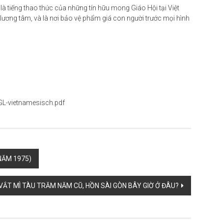
 là tiếng thao thức của những tín hữu mong Giáo Hội tại Việt
a lương tâm, và là nơi bảo vệ phẩm giá con người trước mọi hình
GL-vietnamesisch.pdf
NĂM 1975)
ẮT MÌ TÀU TRĂM NĂM CŨ, HỒN SÀI GÒN BÂY GIỜ Ở ĐÂU?