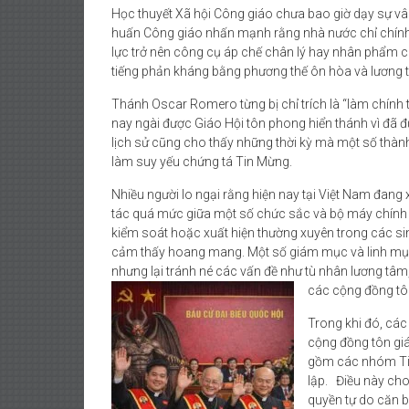
Học thuyết Xã hội Công giáo chưa bao giờ dạy sự vâng
huấn Công giáo nhấn mạnh rằng nhà nước chỉ chính đá
lực trở nên công cụ áp chế chân lý hay nhân phẩm co
tiếng phản kháng bằng phương thế ôn hòa và lương 
Thánh Oscar Romero từng bị chỉ trích là “làm chính t
nay ngài được Giáo Hội tôn phong hiển thánh vì đã đ
lịch sử cũng cho thấy những thời kỳ mà một số thành
làm suy yếu chứng tá Tin Mừng.
Nhiều người lo ngại rằng hiện nay tại Việt Nam đan
tác quá mức giữa một số chức sắc và bộ máy chính t
kiểm soát hoặc xuất hiện thường xuyên trong các sinh
cảm thấy hoang mang. Một số giám mục và linh mụ
nhưng lại tránh né các vấn đề như tù nhân lương tâm
các cộng đồng tôn
Trong khi đó, các
cộng đồng tôn gi
gồm các nhóm Tin
lập. Điều này cho
quyền tự do căn b