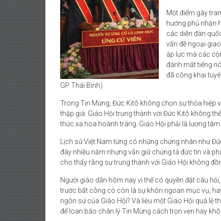
Một điểm gây tran
hướng phủ nhận ho
các diễn đàn quốc 
vấn đề ngoại giao,
áp lực mà các cộn
đánh mất tiếng n
đã công khai tuyê
GP Thái Bình)
Trong Tin Mừng, Đức Kitô không chọn sự thỏa hiệp vớ
thập giá. Giáo Hội trung thành với Đức Kitô không thể 
thức xa hoa hoành tráng. Giáo Hội phải là lương tâm
Lịch sử Việt Nam từng có những chứng nhân như Đức
đày nhiều năm nhưng vẫn giữ chứng tá đức tin và phẩ
cho thấy rằng sự trung thành với Giáo Hội không đồn
Người giáo dân hôm nay vì thế có quyền đặt câu hỏi, 
trước bất công có còn là sự khôn ngoan mục vụ, hay 
ngôn sứ của Giáo Hội? Và liệu một Giáo Hội quá lệ t
để loan báo chân lý Tin Mừng cách trọn vẹn hay kh