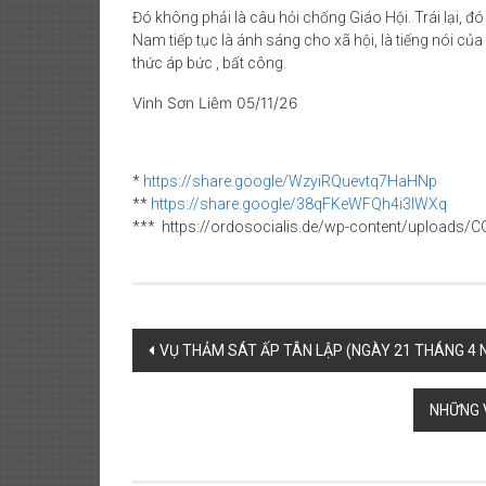
Đó không phải là câu hỏi chống Giáo Hội. Trái lại, đó
Nam tiếp tục là ánh sáng cho xã hội, là tiếng nói củ
thức áp bức , bất công.
Vinh Sơn Liêm 05/11/26
*
https://share.google/
WzyiRQuevtq7HaHNp
**
https://share.google/
38qFKeWFQh4i3lWXq
*** https://ordosocialis.de/wp-content/uploads/C
Post
VỤ THẢM SÁT ẤP TÂN LẬP (NGÀY 21 THÁNG 4 
navigation
NHỮNG V