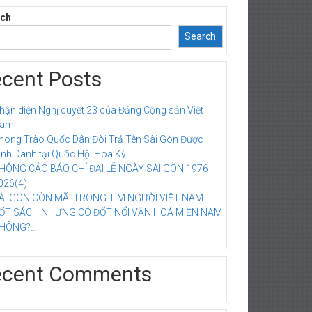
rch
Search
cent Posts
hận diện Nghị quyết 23 của Đảng Cộng sản Việt
am
hong Trào Quốc Dân Đòi Trả Tên Sài Gòn Được
inh Danh tại Quốc Hội Hoa Kỳ
HÔNG CÁO BÁO CHÍ ĐẠI LỄ NGÀY SÀI GÒN 1976-
026(4)
ÀI GÒN CÒN MÃI TRONG TIM NGƯỜI VIỆT NAM
ỐT SÁCH NHƯNG CÓ ĐỐT NỔI VĂN HOÁ MIỀN NAM
HÔNG?…
ecent Comments