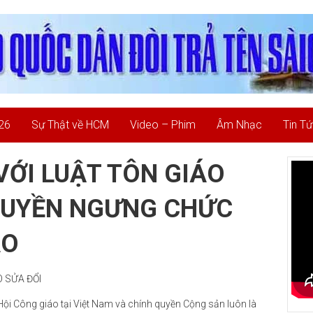
26
Sự Thật về HCM
Video – Phim
Âm Nhạc
Tin T
ỚI LUẬT TÔN GIÁO
QUYỀN NGƯNG CHỨC
ÁO
 SỬA ĐỔI
ội Công giáo tại Việt Nam và chính quyền Cộng sản luôn là