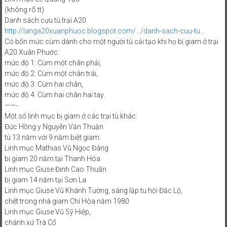
(không rõ tt)
Danh sách cựu tù trại A20
http://langa20xuanphuoc.blogspot.com/…/danh-sach-cuu-tu
…
Có bốn mức cùm dành cho một người tù cải tạo khi họ bị giam ở trại
A20 Xuân Phước:
mức độ 1: Cùm một chân phải,
mức độ 2: Cùm một chân trái,
mức độ 3: Cùm hai chân,
mức độ 4: Cùm hai chân hai tay.
——-
Một số linh mục bị giam ở các trại tù khác:
Đức Hồng y Nguyễn Văn Thuận
tù 13 năm với 9 năm biệt giam.
Linh mục Mathias Vũ Ngọc Đáng
bị giam 20 năm tại Thanh Hóa
Linh mục Giuse Đinh Cao Thuấn
bị giam 14 năm tại Sơn La
Linh mục Giuse Vũ Khánh Tường, sáng lập tu hội Đắc Lộ,
chết trong nhà giam Chí Hòa năm 1980
Linh mục Giuse Vũ Sỹ Hiệp,
chánh xứ Trà Cổ