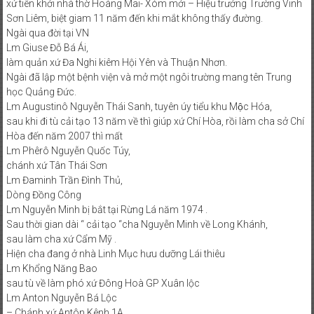
xứ tiên khởi nhà thờ Hoàng Mai- Xóm mới – Hiệu trưởng Trường Vinh
Sơn Liêm, biệt giam 11 năm đến khi mắt không thấy đường.
Ngài qua đời tại VN
Lm Giuse Đỗ Bá Ái,
làm quản xứ Đa Nghi kiêm Hội Yên và Thuận Nhơn.
Ngài đã lập một bệnh viện và mở một ngôi trường mang tên Trung
học Quảng Đức.
Lm Augustinô Nguyễn Thái Sanh, tuyên úy tiểu khu Mộc Hóa,
sau khi đi tù cải tạo 13 năm về thì giúp xứ Chí Hòa, rồi làm cha sở Chí
Hòa đến năm 2007 thì mất
Lm Phêrô Nguyễn Quốc Túy,
chánh xứ Tân Thái Sơn
Lm Đaminh Trần Đình Thủ,
Dòng Đồng Công
Lm Nguyễn Minh bị bắt tại Rừng Lá năm 1974 .
Sau thời gian dài “ cải tạo “cha Nguyễn Minh về Long Khánh,
sau làm cha xứ Cẩm Mỹ .
Hiện cha đang ở nhà Linh Mục hưu dưỡng Lái thiêu
Lm Khổng Năng Bao
sau tù về làm phó xứ Đông Hoà GP Xuân lộc
Lm Anton Nguyễn Bá Lộc
– Chánh xứ Antôn Kênh 1A,