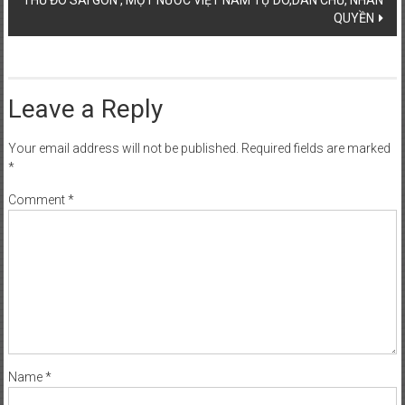
THỦ ĐÔ SÀI GÒN , MỘT NƯỚC VIỆT NAM TỰ DO,DÂN CHỦ, NHÂN
QUYỀN
Leave a Reply
Your email address will not be published.
Required fields are marked
*
Comment
*
Name
*