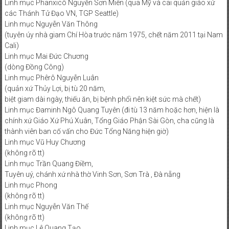
Linh mục Phanxicô Nguyễn Sơn Miên (qua Mỹ và cai quản giáo xứ
các Thánh Tử Đạo VN, TGP Seattle)
Linh mục Nguyễn Văn Thông
(tuyên úy nhà giam Chí Hòa trước năm 1975, chết năm 2011 tại Nam
Cali)
Linh mục Mai Đức Chương
(dòng Đồng Công)
Linh mục Phêrô Nguyễn Luân
(quản xứ Thủy Lợi, bị tù 20 năm,
biệt giam dài ngày, thiếu ăn, bị bệnh phổi nên kiệt sức mà chết)
Linh mục Đaminh Ngô Quang Tuyên (đi tù 13 năm hoặc hơn, hiện là
chính xứ Giáo Xứ Phú Xuân, Tổng Giáo Phận Sài Gòn, cha cũng là
thành viên ban cố vấn cho Đức Tổng Năng hiện giờ)
Linh mục Vũ Huy Chương
(không rõ tt)
Linh mục Trần Quang Điềm,
Tuyên uý, chánh xứ nhà thờ Vinh Sơn, Sơn Trà , Đà nẵng
Linh mục Phong
(không rõ tt)
Linh mục Nguyễn Văn Thế
(không rõ tt)
Linh mục Lê Quang Tạo