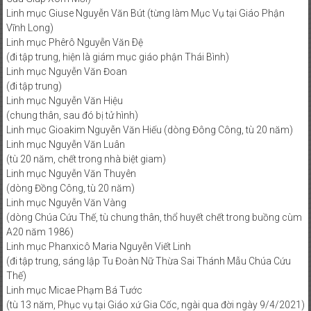
Linh mục Giuse Nguyễn Văn Bút (từng làm Mục Vụ tại Giáo Phận
Vĩnh Long)
Linh mục Phêrô Nguyễn Văn Ðệ
(đi tập trung, hiện là giám mục giáo phận Thái Bình)
Linh mục Nguyễn Văn Đoan
(đi tập trung)
Linh mục Nguyễn Văn Hiệu
(chung thân, sau đó bị tử hình)
Linh mục Gioakim Nguyễn Văn Hiếu (dòng Đông Công, tù 20 năm)
Linh mục Nguyễn Văn Luân
(tù 20 năm, chết trong nhà biệt giam)
Linh mục Nguyễn Văn Thuyên
(dòng Đồng Công, tù 20 năm)
Linh mục Nguyễn Văn Vàng
(dòng Chúa Cứu Thế, tù chung thân, thổ huyết chết trong buồng cùm
A20 năm 1986)
Linh mục Phanxicô Maria Nguyễn Viết Linh
(đi tập trung, sáng lập Tu Đoàn Nữ Thừa Sai Thánh Mẫu Chúa Cứu
Thế)
Linh mục Micae Phạm Bá Tước
(tù 13 năm, Phục vụ tại Giáo xứ Gia Cốc, ngài qua đời ngày 9/4/2021)