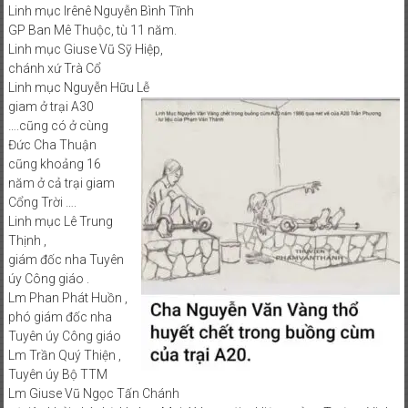
Linh mục Irênê Nguyễn Bình Tĩnh
GP Ban Mê Thuộc, tù 11 năm.
Linh mục Giuse Vũ Sỹ Hiệp,
chánh xứ Trà Cổ
Linh mục Nguyễn Hữu Lễ
giam ở trại A30
….cũng có ở cùng
Đức Cha Thuận
cũng khoảng 16
năm ở cả trại giam
Cổng Trời ….
Linh mục Lê Trung
Thịnh ,
giám đốc nha Tuyên
úy Công giáo .
Lm Phan Phát Huồn ,
phó giám đốc nha
Tuyên úy Công giáo
Lm Trần Quý Thiện ,
Tuyên úy Bộ TTM
Lm Giuse Vũ Ngọc Tấn Chánh