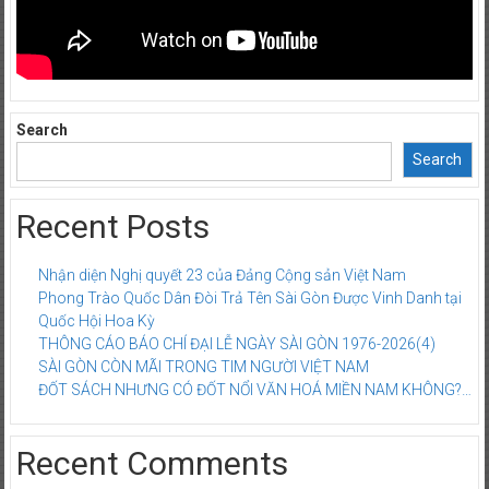
Search
Search
Recent Posts
Nhận diện Nghị quyết 23 của Đảng Cộng sản Việt Nam
Phong Trào Quốc Dân Đòi Trả Tên Sài Gòn Được Vinh Danh tại
Quốc Hội Hoa Kỳ
THÔNG CÁO BÁO CHÍ ĐẠI LỄ NGÀY SÀI GÒN 1976-2026(4)
SÀI GÒN CÒN MÃI TRONG TIM NGƯỜI VIỆT NAM
ĐỐT SÁCH NHƯNG CÓ ĐỐT NỔI VĂN HOÁ MIỀN NAM KHÔNG?…
Recent Comments