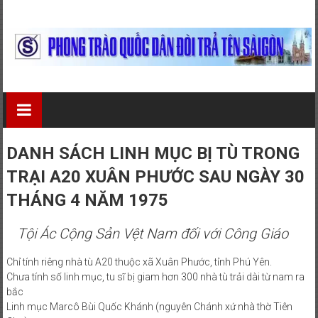
Skip
to
content
Phong
Trào
Quốc
DANH SÁCH LINH MỤC BỊ TÙ TRONG
Dân
TRẠI A20 XUÂN PHƯỚC SAU NGÀY 30
Đòi
THÁNG 4 NĂM 1975
Trả
Tội Ác Cộng Sản Vệt Nam đối với Công Giáo
Tên
Chỉ tính riêng nhà tù A20 thuộc xã Xuân Phước, tỉnh Phú Yên.
Chưa tính số linh mục, tu sĩ bị giam hơn 300 nhà tù trải dài từ nam ra
Sài
bắc
Gòn
Linh mục Marcô Bùi Quốc Khánh (nguyên Chánh xứ nhà thờ Tiên