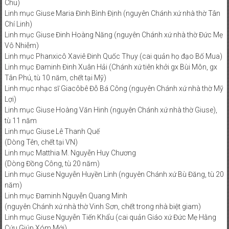
Chu)
Linh mục Giuse Maria Đinh Bình Định (nguyên Chánh xứ nhà thờ Tân
PHONG
Chí Linh)
TRÀO
Linh mục Giuse Đinh Hoàng Năng (nguyên Chánh xứ nhà thờ Đức Mẹ
QUỐC
Vô Nhiễm)
DÂN
Linh mục Phanxicô Xaviê Đinh Quốc Thụy (cai quản họ đạo Bố Mua)
ĐÒI
Linh mục Đaminh Đinh Xuân Hải (Chánh xứ tiên khởi gx Bùi Môn, gx
TRẢ
Tân Phú, tù 10 năm, chết tại Mỹ)
TÊN
Linh mục nhạc sĩ Giacôbê Đỗ Bá Công (nguyên Chánh xứ nhà thờ Mỹ
Lợi)
SÀI
Linh mục Giuse Hoàng Văn Hinh (nguyên Chánh xứ nhà thờ Giuse),
GÒN
tù 11 năm
Linh mục Giuse Lê Thanh Quế
(Dòng Tên, chết tại VN)
Linh mục Matthia M. Nguyễn Huy Chương
(Dòng Đồng Công, tù 20 năm)
Linh mục Giuse Nguyễn Huyền Linh (nguyên Chánh xứ Bù Đăng, tù 20
năm)
Linh mục Đaminh Nguyễn Quang Minh
(nguyên Chánh xứ nhà thờ Vinh Sơn, chết trong nhà biệt giam)
Linh mục Giuse Nguyễn Tiến Khẩu (cai quản Giáo xứ Đức Mẹ Hằng
Cứu Giúp Xóm Mới)