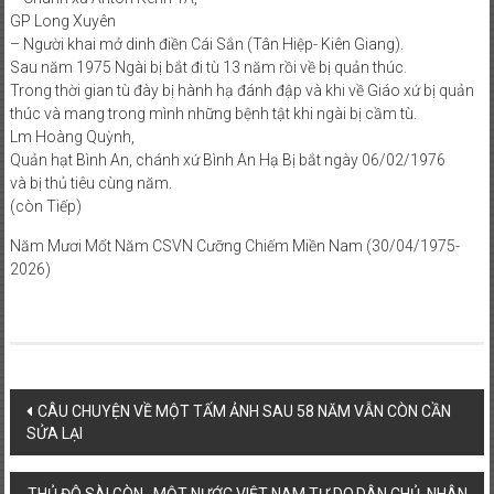
GP Long Xuyên
– Người khai mở dinh điền Cái Sắn (Tân Hiệp- Kiên Giang).
Sau năm 1975 Ngài bị bắt đi tù 13 năm rồi về bị quản thúc.
Trong thời gian tù đày bị hành hạ đánh đập và khi về Giáo xứ bị quản
thúc và mang trong mình những bệnh tật khi ngài bị cầm tù.
Lm Hoàng Quỳnh,
Quản hạt Bình An, chánh xứ Bình An Hạ Bị bắt ngày 06/02/1976
và bị thủ tiêu cùng năm.
(còn Tiếp)
Năm Mươi Mốt Năm CSVN Cưỡng Chiếm Miền Nam (30/04/1975-
2026)
Post
CÂU CHUYỆN VỀ MỘT TẤM ẢNH SAU 58 NĂM VẪN CÒN CẦN
SỬA LẠI
navigation