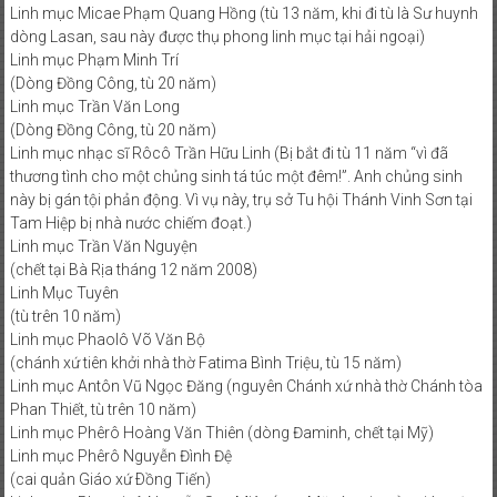
Linh mục Micae Phạm Quang Hồng (tù 13 năm, khi đi tù là Sư huynh
dòng Lasan, sau này được thụ phong linh mục tại hải ngoại)
Linh mục Phạm Minh Trí
(Dòng Đồng Công, tù 20 năm)
Linh mục Trần Văn Long
(Dòng Đồng Công, tù 20 năm)
Linh mục nhạc sĩ Rôcô Trần Hữu Linh (Bị bắt đi tù 11 năm “vì đã
thương tình cho một chủng sinh tá túc một đêm!”. Anh chủng sinh
này bị gán tội phản động. Vì vụ này, trụ sở Tu hội Thánh Vinh Sơn tại
Tam Hiệp bị nhà nước chiếm đoạt.)
Linh mục Trần Văn Nguyện
(chết tại Bà Rịa tháng 12 năm 2008)
Linh Mục Tuyên
(tù trên 10 năm)
Linh mục Phaolô Võ Văn Bộ
(chánh xứ tiên khởi nhà thờ Fatima Bình Triệu, tù 15 năm)
Linh mục Antôn Vũ Ngọc Đăng (nguyên Chánh xứ nhà thờ Chánh tòa
Phan Thiết, tù trên 10 năm)
Linh mục Phêrô Hoàng Văn Thiên (dòng Đaminh, chết tại Mỹ)
Linh mục Phêrô Nguyễn Đình Đệ
(cai quản Giáo xứ Ðồng Tiến)