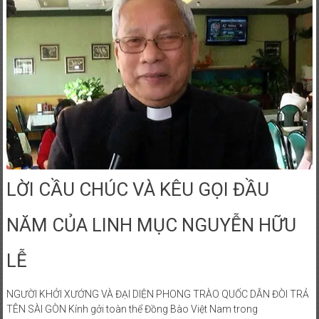
LỜI CẦU CHÚC VÀ KÊU GỌI ĐẦU
NĂM CỦA LINH MỤC NGUYỄN HỮU
LỄ
NGƯỜI KHỞI XƯỚNG VÀ ĐẠI DIỆN PHONG TRÀO QUỐC DÂN ĐÒI TRẢ
TÊN SÀI GÒN Kính gởi toàn thể Đồng Bào Việt Nam trong