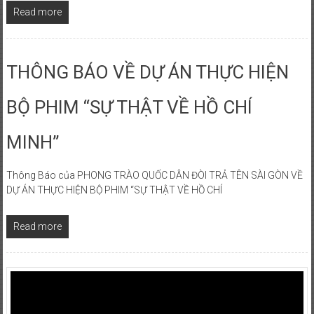
Read more
THÔNG BÁO VỀ DỰ ÁN THỰC HIỆN
BỘ PHIM “SỰ THẬT VỀ HỒ CHÍ
MINH”
Thông Báo của PHONG TRÀO QUỐC DÂN ĐÒI TRẢ TÊN SÀI GÒN VỀ
DỰ ÁN THỰC HIỆN BỘ PHIM “SỰ THẬT VỀ HỒ CHÍ
Read more