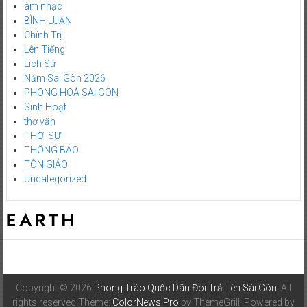
âm nhạc
BÌNH LUẬN
Chính Trị
Lên Tiếng
Lich Sử
Năm Sài Gòn 2026
PHONG HOÁ SÀI GÒN
Sinh Hoạt
thơ văn
THỜI SỰ
THÔNG BÁO
TÔN GIÁO
Uncategorized
Copyright © 2026
Phong Trào Quốc Dân Đòi Trả Tên Sài Gòn
. All
rights reserved.Theme:
ColorNews Pro
by ThemeGrill. Powered by