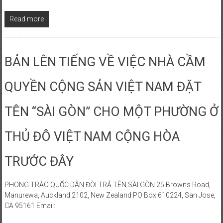
Read more
BẢN LÊN TIẾNG VỀ VIỆC NHÀ CẦM
QUYỀN CỘNG SẢN VIỆT NAM ĐẶT
TÊN “SÀI GÒN” CHO MỘT PHƯỜNG Ở
THỦ ĐÔ VIỆT NAM CỘNG HÒA
TRƯỚC ĐÂY
PHONG TRÀO QUỐC DÂN ĐÒI TRẢ TÊN SÀI GÒN 25 Browns Road,
Manurewa, Auckland 2102, New Zealand PO Box 610224, San Jose,
CA 95161 Email: