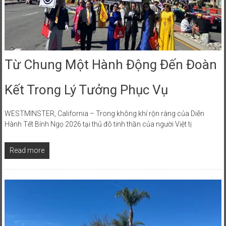
PHONG
TRÀO
QUỐC
DÂN
Từ Chung Một Hành Động Đến Đoàn
ĐÒI
TRẢ
Kết Trong Lý Tưởng Phục Vụ
TÊN
SÀI
GÒN
WESTMINSTER, California – Trong không khí rộn ràng của Diễn
Hành Tết Bính Ngọ 2026 tại thủ đô tinh thần của người Việt tị
Read more