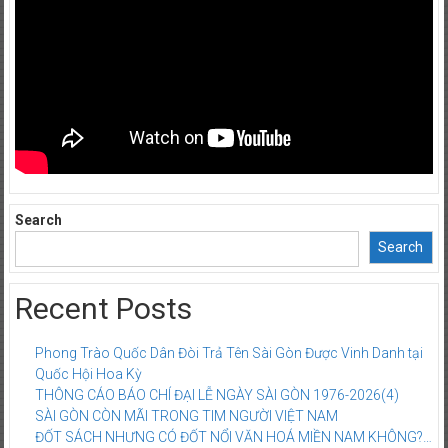
Search
Search
Recent Posts
Phong Trào Quốc Dân Đòi Trả Tên Sài Gòn Được Vinh Danh tại
Quốc Hội Hoa Kỳ
THÔNG CÁO BÁO CHÍ ĐẠI LỄ NGÀY SÀI GÒN 1976-2026(4)
SÀI GÒN CÒN MÃI TRONG TIM NGƯỜI VIỆT NAM
ĐỐT SÁCH NHƯNG CÓ ĐỐT NỔI VĂN HOÁ MIỀN NAM KHÔNG?…