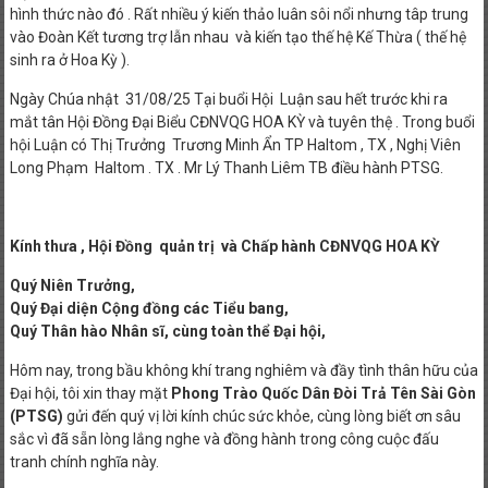
hình thức nào đó . Rất nhiều ý kiến thảo luân sôi nổi nhưng tâp trung
vào Đoàn Kết tương trợ lẫn nhau và kiến tạo thế hệ Kế Thừa ( thế hệ
sinh ra ở Hoa Kỳ ).
Ngày Chúa nhật 31/08/25 Tại buổi Hội Luận sau hết trước khi ra
mắt tân Hội Đồng Đại Biểu CĐNVQG HOA KỲ và tuyên thệ . Trong buổi
hội Luận có Thị Trưởng Trương Minh Ẩn TP Haltom , TX , Nghị Viên
Long Phạm Haltom . TX . Mr Lý Thanh Liêm TB điều hành PTSG.
Kính thưa , Hội Đồng quản trị và Chấp hành CĐNVQG HOA KỲ
Quý Niên Trưởng,
Quý Đại diện Cộng đồng các Tiểu bang,
Quý Thân hào Nhân sĩ, cùng toàn thể Đại hội,
Hôm nay, trong bầu không khí trang nghiêm và đầy tình thân hữu của
Đại hội, tôi xin thay mặt
Phong Trào Quốc Dân Đòi Trả Tên Sài Gòn
(PTSG)
gửi đến quý vị lời kính chúc sức khỏe, cùng lòng biết ơn sâu
sắc vì đã sẵn lòng lắng nghe và đồng hành trong công cuộc đấu
tranh chính nghĩa này.