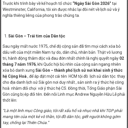
Trước khi trình bày về kế hoạch tổ chức
“Ngày Sài Gòn 2026”
tại
Westminster, California, tôi xin được nhắc lại đôi nét về lịch sử và ý
nghĩa thiêng liêng của phong trào chúng ta.
Sài Gòn – Trái tim của Dân tộc
Sau ngày mất nước 1975, chế độ cộng sản đã tìm mọi cách xóa bỏ
dấu vết của một miền Nam tự do, dân chủ, nhân bản. Thật vô lương
tri, hành động thâm độc và đau đớn nhất chính là nghị quyết ngày
02
tháng 7 năm 1976
, khi Quốc hội bù nhìn của cộng sản ngang nhiên
xóa bỏ danh xưng
Sài Gòn – thành phố lịch sử nơi khai sinh ý thức
hệ Cộng Hoà
, để áp đặt một cái tên HCM tội đồ lịch sử dân tộc. thay
cho địa danh lịch sử Sài gòn nơi duy nhất , sản sinh ra ý thức hệ công
hoà nhằm đối chọi với ý thức hệ CS. Đồng thời, Tổng Giáo phận Sài
Gòn cũng bị ép đổi tên. Đến nỗi Linh mục Andrew Nguyễn Hữu Lễ phải
thốt lên:
“Là một linh mục Công giáo, tôi rất xấu hổ và nhục nhã khi TGP phải
mang tên của một kẻ vô thần, tội đồ dân tộc, giết người không gớm
tay, chống lại Thiên Chúa.”