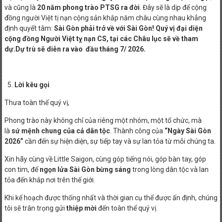
và cũng là
20 năm phong trào PTSG ra đời
. Đây sẽ là dịp để cộng
đồng người Việt tị nạn cộng sản khắp năm châu cùng nhau khẳng
định quyết tâm:
Sài Gòn phải trở về với Sài Gòn! Quý vị đại diện
cộng đồng Người Việt tỵ nạn CS, tại các Châu lục sẽ về tham
dự.Dự trù sẽ diễn ra vào đầu tháng 7/ 2026.
Lời kêu gọi
Thưa toàn thể quý vị,
Phong trào này không chỉ của riêng một nhóm, một tổ chức, mà
là
sứ mệnh chung của cả dân tộc
. Thành công của
“Ngày Sài Gòn
2026”
cần đến sự hiện diện, sự tiếp tay và sự lan tỏa từ mỗi chúng ta.
Xin hãy cùng về Little Saigon, cùng góp tiếng nói, góp bàn tay, góp
con tim, để
ngọn lửa Sài Gòn bừng sáng
trong lòng dân tộc và lan
tỏa đến khắp nơi trên thế giới.
Khi kế hoạch được thống nhất và thời gian cụ thể được ấn định, chúng
tôi sẽ trân trọng gửi
thiệp mời
đến toàn thể quý vị.