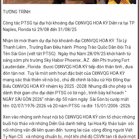
PHONG
TƯỜNG TRÌNH
TRÀO
Công tác PTSG tại đại hội khoáng đại CĐNVQG HOA KỲ Diễn ra tại TP
QUỐC
Naples, Florida tử 29/08 đến 31/08/25.
DÂN
ĐÒI
Nhận lời mời tham dự đại hội khoánh đại CĐNVQG HOA KỲ. Tôi Lý
TRẢ
Thanh Liêm , Trưởng Ban Điều hành Phong Trào Quồc Dân Đòi Trả
TÊN
Tên Sài Gòn (viết tắt PTSG) . Ngày thứ Năm 28/09/25 khởi hành từ
sáng sớm phi trường Sky Habor Phoenix , AZ . đến Phi trường Fort
SÀI
Lauderdale , Florida . Đươc CĐNVQG HOA KỲ tiếp đón thân tình , đưa
GÒN
đón tận nơi . Tuy là môt sinh hoạt đặc biệt của CĐNVQG HOA KỲ
mang sắc thái thiên về nội bộ , chủ đề chính là bầu cử Hội Đồng Đại
Biểu CĐNVQG HOA KỲ nhiệm kỳ 2025 -2028. Nhưng đã cho phép và
dành thời gian cho đại diện PTSG có lời ngỏ , trình bày kế hoach “
NGÀY SÀI GÒN 2026” nhân dịp 50 năm ngày Sài Gòn bị cướp mất
tên 02/07/1976-2026 và 20 năm PTSG ra đời 15/01/2006 -2026.
Xen vào những sinh hoạt nội bộ CĐNVQG HOA KỲ còn tổ chức những
buổi hội thảo với những Diễn Giả danh tiếng tại Hoa Kỳ thảo luận sôi
nổi những vấn đề liên quan đến tương lai của cộng đồng người Việt
Tỵ Nạn CS . và những chuẩn bị , một khi chế độ CSVN tan rã dưới một