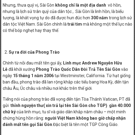
Nhưng, thưa quý vị, Sài Gòn
không chỉ là một địa danh
vô hồn,
nhưng là lịch sử trân quý của dân tộc , Sài Gòn là linh hồn, là biểu
tượng, là khát vọng tự do đã được hun đúc hơn
300 năm
trong lịch sử
dân tộc Việt Nam. Sài Gòn chính là
trái tim
mà không một thế lực nào
có thể bóp nghẹt hay thay thế.
Sự ra đời của Phong Trào
Chính từ nỗi đau mất tên gọi ấy,
Linh mục Andrew Nguyễn Hữu
Lễ
đã khởi xướng
Phong Trào Quốc Dân Đòi Trả Tên Sài Gòn
vào
ngày
15 tháng 1 năm 2006
tại Westminster, California. Từ hạt giống
ban đầu, phong trào đã lan rộng khắp các tiểu bang Hoa Kỳ, đến tận
châu Âu, Úc châu và nhiều nơi khác trên thế giới.
Tiếng nói của phong trào đã vọng đến tận Tòa Thánh Vatican, PT đã
gửi
thỉnh nguyện thư( xin trả lại tên Sài Gòn cho TGP) gần 40.000
chữ ký
của linh mục, tu sĩ và giáo dân khắp năm châu – một minh
chứng hùng hồn rằng:
người Việt Nam không bao giờ chấp nhận
đánh mất tên gọi Sài Gòn
.Đặc biệt là tên một TGP Công Giáo.