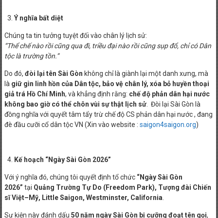
Ý nghĩa bất diệt
Chúng ta tin tưởng tuyệt đối vào chân lý lịch sử:
“Thể chế nào rồi cũng qua đi, triều đại nào rồi cũng sụp đổ, chỉ có Dân
tộc là trường tồn.”
Do đó,
đòi lại tên Sài Gòn
không chỉ là giành lại một danh xưng, mà
là
giữ gìn linh hồn của Dân tộc, bảo vệ chân lý, xóa bỏ huyền thoại
giả trá Hồ Chí Minh
, và khẳng định rằng:
chế độ phản dân hại nước
không bao giờ có thể chôn vùi sự thật lịch sử
. Đòi lại Sài Gòn là
đồng nghĩa với quyết tâm tẩy trừ chế độ CS phản dân hại nước , đang
đè đầu cưỡi cổ dân tộc VN (Xin vào website :
saigon4saigon.org
)
Kế hoạch “Ngày Sài Gòn 2026”
Với ý nghĩa đó, chúng tôi quyết định tổ chức
“Ngày Sài Gòn
2026”
tại
Quảng Trường Tự Do (Freedom Park), Tượng đài Chiến
sĩ Việt–Mỹ, Little Saigon, Westminster, California
.
Sự kiện này đánh dấu
50 năm ngày Sài Gòn bị cưỡng đoạt tên gọi
,