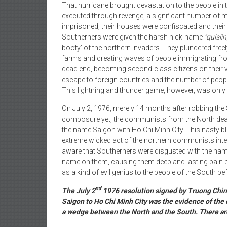
That hurricane brought devastation to the people in
executed through revenge, a significant number of mi
imprisoned, their houses were confiscated and thei
Southerners were given the harsh nick-name
“quisli
booty’ of the northern invaders. They plundered freel
farms and creating waves of people immigrating fro
dead end, becoming second-class citizens on their very
escape to foreign countries and the number of people
This lightning and thunder game, however, was only 
On July 2, 1976, merely 14 months after robbing the 
composure yet, the communists from the North dealt
the name Saigon with Ho Chi Minh City. This nasty bl
extreme wicked act of the northern communists inte
aware that Southerners were disgusted with the name
name on them, causing them deep and lasting pain
as a kind of evil genius to the people of the South be
nd
The July 2
1976 resolution signed by Truong Chin
Saigon to Ho Chi Minh City was the evidence of the 
a wedge between the North and the South. There are 