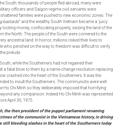
 the South: thousands of people fled abroad, many were
litary officers and Saigon regime civil servants were
r shattered families were pushed to new economic zones. The
ng bastards
” and the wealthy South Vietnam became a ‘juicy
y looting money, confiscating property, seizing the land of the
m the North. The people of the South were cornered to the
 ancestral land. In horror, millions risked their lives to
 who perished on the way to freedom was difficult to verify.
the prelude.
South, while the Southerners had not regained their
 a fatal blow to them by a name-change resolution replacing
ow crashed into the heart of the Southerners. It was the
nded to insult the Southerners. The communists were well
 Ho Chi Minh so they deliberately imposed that horrifying
 beyond any comparison. Indeed Ho Chi Minh was represented
fore April 30, 1975.
h, the then president of the puppet parliament renaming
crimes of the communist in the Vietnamese history, in driving
still bleeding slashes in the heart of the Southerners today
.