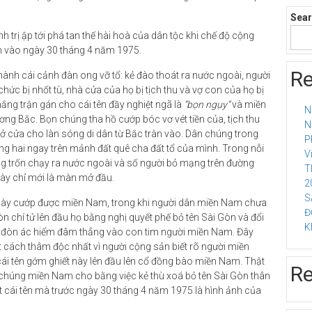
Sea
trị ập tới phá tan thế hài hoà của dân tộc khi chế độ cộng
 vào ngày 30 tháng 4 năm 1975.
Re
nh cái cảnh đàn ong vỡ tổ: kẻ đào thoát ra nước ngoài, người
hức bị nhốt tù, nhà cửa của họ bị tịch thu và vợ con của họ bị
ắng trận gán cho cái tên đầy nghiệt ngã là
“bọn ngụy”
và miền
N
ơng Bắc. Bọn chúng tha hồ cướp bóc vơ vét tiền của, tịch thu
N
mở cửa cho làn sóng di dân từ Bắc tràn vào. Dân chúng trong
P
ng hai ngay trên mảnh đất quê cha đất tổ của mình. Trong nỗi
V
ờng trốn chạy ra nước ngoài và số người bỏ mạng trên đường
T
này chỉ mới là màn mở đầu.
2
S
ngày cướp được miền Nam, trong khi người dân miền Nam chưa
Đ
 chí tử lên đầu họ bằng nghị quyết phế bỏ tên Sài Gòn và đổi
K
ột đòn ác hiểm đâm thẳng vào con tim người miền Nam. Đây
ách thâm độc nhất vì người cộng sản biết rõ người miền
cái tên gớm ghiết này lên đầu lên cổ đồng bào miền Nam. Thật
R
n chúng miền Nam cho bằng việc kẻ thù xoá bỏ tên Sài Gòn thân
t cái tên mà trước ngày 30 tháng 4 năm 1975 là hình ảnh của