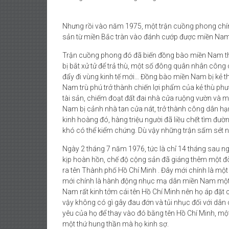
DÂN
ĐÒI
Nhưng rồi vào năm 1975, một trận cuồng phong chính 
TRẢ
sản từ miền Bắc tràn vào đánh cướp được miền Nam
TÊN
SÀI
Trận cuồng phong đó đã biến đồng bào miền Nam thà
GÒN
bị bắt xử tử để trả thù, một số đông quân nhân công c
đẩy đi vùng kinh tế mới… Đồng bào miền Nam bị kẻ th
Nam trù phú trở thành chiến lợi phẩm của kẻ thù phư
tài sản, chiếm đoạt đất đai nhà cửa ruộng vườn và 
Nam bị cảnh nhà tan cửa nát, trở thành công dân hạ
kinh hoàng đó, hàng triệu người đã liều chết tìm đư
khó có thể kiểm chứng. Dù vậy những trận sấm sét 
Ngày 2 tháng 7 năm 1976, tức là chỉ 14 tháng sau 
kịp hoàn hồn, chế độ cộng sản đã giáng thêm một đòn
ra tên Thành phố Hồ Chí Minh . Đây mới chính là m
mới chính là hành động nhục mạ dân miền Nam một c
Nam rất kinh tởm cái tên Hồ Chí Minh nên họ áp đặt 
vậy không có gì gây đau đớn và tủi nhục đối với dâ
yêu của họ để thay vào đó bằng tên Hồ Chí Minh, mộ
một thứ hung thần mà họ kinh sợ.