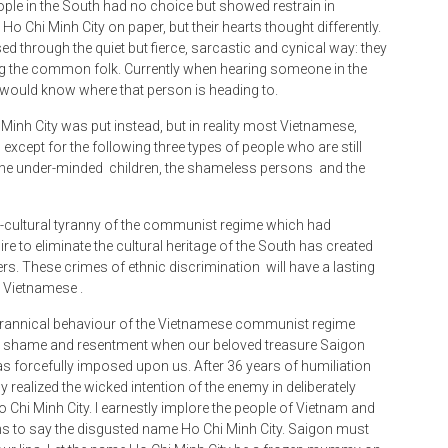
ple in the South had no choice but showed restrain in
o Chi Minh City on paper, but their hearts thought differently.
 through the quiet but fierce, sarcastic and cynical way: they
the common folk. Currently when hearing someone in the
 would know where that person is heading to.
nh City was put instead, but in reality most Vietnamese,
except for the following three types of people who are still
: the under-minded children, the shameless persons and the
er-cultural tyranny of the communist regime which had
e to eliminate the cultural heritage of the South has created
s. These crimes of ethnic discrimination will have a lasting
 Vietnamese .
 tyrannical behaviour of the Vietnamese communist regime
el shame and resentment when our beloved treasure Saigon
forcefully imposed upon us. After 36 years of humiliation
realized the wicked intention of the enemy in deliberately
 Chi Minh City. I earnestly implore the people of Vietnam and
hs to say the disgusted name Ho Chi Minh City. Saigon must