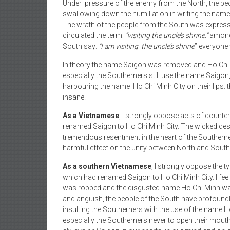
Under pressure of the enemy from the North, the peo
swallowing down the humiliation in writing the name H
The wrath of the people from the South was expressed
circulated the term:
“visiting the uncle’s shrine.”
among 
South say:
“I am visiting the uncle’s shrine
” everyone
In theory the name Saigon was removed and Ho Chi Mi
especially the Southerners still use the name Saigon, 
harbouring the name Ho Chi Minh City on their lips
insane.
As a Vietnamese
, I strongly oppose acts of count
renamed Saigon to Ho Chi Minh City. The wicked desir
tremendous resentment in the heart of the Southerner
harmful effect on the unity between North and South
As a southern Vietnamese
, I strongly oppose the
which had renamed Saigon to Ho Chi Minh City. I fe
was robbed and the disgusted name Ho Chi Minh was 
and anguish, the people of the South have profoundly 
insulting the Southerners with the use of the name Ho
especially the Southerners never to open their mout