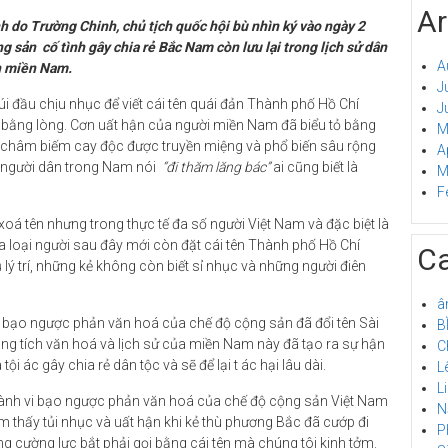
Ar
h do Trường Chinh, chủ tịch quốc hội bù nhìn ký vào ngày 2
g sản cố tình gây chia rẻ Bắc Nam còn lưu lại trong lịch sử dân
A
ân miền Nam.
J
úi đầu chịu nhục để viết cái tên quái đản Thành phố Hồ Chí
J
 bằng lòng. Cơn uất hận của người miền Nam đã biểu tỏ bằng
M
i châm biếm cay độc được truyền miệng và phổ biến sâu rộng
A
 người dân trong Nam nói
“đi thăm lăng bác”
ai cũng biết là
M
F
xoá tên nhưng trong thực tế đa số người Việt Nam và đặc biệt là
a loại người sau đây mới còn đặt cái tên Thành phố Hồ Chí
Ca
lý trí, những kẻ không còn biết sỉ nhục và những người điên
â
vi bạo ngược phản văn hoá của chế độ cộng sản đã đổi tên Sài
B
ng tích văn hoá và lịch sử của miền Nam này đã tạo ra sự hận
C
 ác gây chia rẻ dân tộc và sẽ để lại t ác hại lâu dài.
L
L
i hành vi bạo ngược phản văn hoá của chế độ cộng sản Việt Nam
N
m thấy tủi nhục và uất hận khi kẻ thù phương Bắc đã cướp đi
P
 cường lực bắt phải gọi bằng cái tên mà chúng tôi kinh tởm.