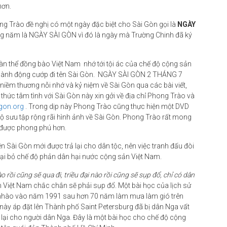
hơn.
g Trào đề nghị có một ngày đặc biệt cho Sài Gòn gọi là
NGÀY
àng năm là NGÀY SÀI GÒN vì đó là ngày mà Trường Chinh đã ký
 thể đồng bào Việt Nam nhớ tới tội ác của chế độ cộng sản
ua hành động cướp đi tên Sài Gòn. NGÀY SÀI GÒN 2 THÁNG 7
iềm thương nỗi nhớ và kỷ niệm về Sài Gòn qua các bài viết,
thức tâm tình với Sài Gòn này xin gởi về địa chỉ Phong Trào và
gon.org
. Trong dịp này Phong Trào cũng thực hiện một DVD
ộ sưu tập rộng rãi hình ảnh về Sài Gòn. Phong Trào rất mong
 được phong phú hơn.
ên Sài Gòn mới được trả lại cho dân tộc, nên việc tranh đấu đòi
loại bỏ chế độ phản dân hại nước cộng sản Việt Nam.
ào rồi cũng sẽ qua đi, triều đại nào rồi cũng sẽ sụp đổ, chỉ có dân
 Việt Nam chắc chắn sẽ phải sụp đổ. Một bài học của lịch sử
 nhào vào năm 1991 sau hơn 70 năm làm mưa làm gió trên
 này áp đặt lên Thành phố Saint Petersburg đã bị dân Nga vất
ả lại cho người dân Nga. Đây là một bài học cho chế độ cộng