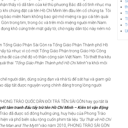
S
hận thấy rỏ dã tâm của kẻ thù phương Bắc đã cố tình nhục mạ
t
hi chúng đặt cái tên Hồ Chí Minh lên đầu lên cổ chúng ta. Tôi
T
đồng bào miền Nam không bao giờ mở miệng ra gọi cái tên quái
T
i Gòn trong tim, trong óc và trên môi miệng người miền Nam.
T
 đọng khô cứng trên mặt giấy tờ, chờ ngày dân tộc này ném nó
U
ổi tên Tổng Giáo Phận Sài Gòn ra Tổng Giáo Phận Thành phố Hồ
hấy tủi nhục vì có một Tổng Giáo Phận trong Giáo Hội Công
cha đẻ của chế độ vô thần cộng sản Việt Nam. Tôi thiết tha kêu
quái thai
“Tổng Giáo Phận Thành phố Hồ Chí Minh”
ra khỏi môi
hế người dân, dùng súng đạn và nhà tù để sát hại và giam giữ
ào dập tắt được nguyện vọng chính đáng trong lòng người
 PHONG TRÀO QUỐC DÂN ĐÒI TRẢ TÊN SÀI GÒN hay gọi tắt là
yết tâm tranh đấu tẩy trừ tên Hồ Chí Minh – Kiên trì vận động
rào đã được số đông hưởng ứng, huy hiệu của Phong Trào
 hiện và phổ biến sâu rộng cuốn phim tài liệu
“Sự Thật về Hồ Chí
The Man and The Myth”
vào năm 2010, PHONG TRÀO SÀI GÒN