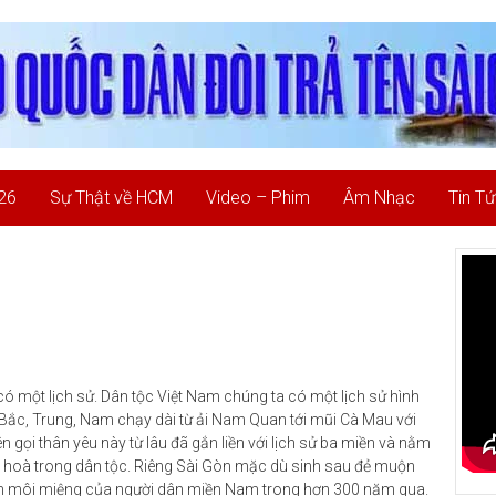
26
Sự Thật về HCM
Video – Phim
Âm Nhạc
Tin T
 một lịch sử. Dân tộc Việt Nam chúng ta có một lịch sử hình
n Bắc, Trung, Nam chạy dài từ ải Nam Quan tới mũi Cà Mau với
n gọi thân yêu này từ lâu đã gắn liền với lịch sử ba miền và nằm
ài hoà trong dân tộc. Riêng Sài Gòn mặc dù sinh sau đẻ muộn
rên môi miệng của người dân miền Nam trong hơn 300 năm qua.