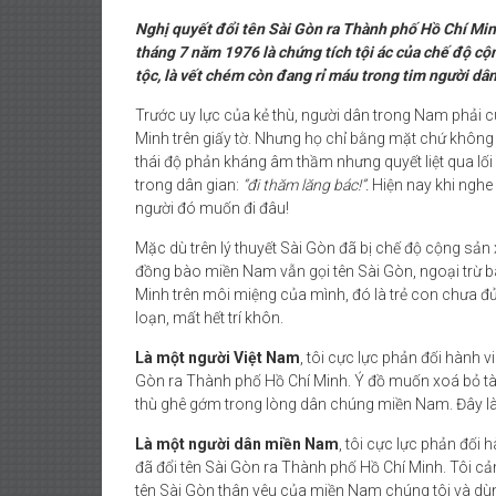
Nghị quyết đổi tên Sài Gòn ra Thành phố Hồ Chí Min
tháng 7 năm 1976 là chứng tích tội ác của chế độ cộn
tộc, là vết chém còn đang rỉ máu trong tim người d
Trước uy lực của kẻ thù, người dân trong Nam phải c
Minh trên giấy tờ. Nhưng họ chỉ bằng mặt chứ không
thái độ phản kháng âm thầm nhưng quyết liệt qua lố
trong dân gian:
“đi thăm lăng bác!”.
Hiện nay khi nghe
người đó muốn đi đâu!
Mặc dù trên lý thuyết Sài Gòn đã bị chế độ cộng sản 
đồng bào miền Nam vẫn gọi tên Sài Gòn, ngoại trừ b
Minh trên môi miệng của mình, đó là trẻ con chưa đủ 
loạn, mất hết trí khôn.
Là một người Việt Nam
, tôi cực lực phản đối hành 
Gòn ra Thành phố Hồ Chí Minh. Ý đồ muốn xoá bỏ tà
thù ghê gớm trong lòng dân chúng miền Nam. Đây là tội
Là một người dân miền Nam
, tôi cực lực phản đố
đã đổi tên Sài Gòn ra Thành phố Hồ Chí Minh. Tôi cả
tên Sài Gòn thân yêu của miền Nam chúng tôi và dùng