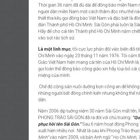
Thời gian 36 năm đã đủ dài để đồng bào miền Nam n
người dân miền Nam một cách thâm độc như thế nào k
thiết tha kêu gọi đồng bào Việt Nam và đặc biệt là 
đản Thành phố Hồ Chí Minh. Sài Gòn phải luôn là Sà
Hãy để cho cái tên Thành phố Hồ Chí Minh nằm chết
vào sọt rác lịch sử.
Là một linh mục
, tôi cực lực phản đối việc biến đ
Chí Minh vào ngày 23 tháng 11 năm 1976. Tôi cảm t
Giáo Việt Nam hiện mang cái tên của Hồ Chí Minh là 
gọi toàn thể đồng bào công giáo xin hãy loại bỏ cái 
miệng của mình.
Chế độ cộng sản nuôi dưỡng bọn công an để khống c
những người bất đồng chính kiến nhưng không thể n
dân.
Năm 2006 dịp tưởng niệm 30 năm Sài Gòn mất tên,
PHONG TRÀO SÀI GÒN đã ra đời với chủ trương:
“Qu
phục hồi tên Sài Gòn.”
Sau 6 năm hoạt động Phong T
xuất hiện nhiều nơi. Nhất là sau khi Phong Trào thực
Minh”
vào năm 2009, và bản Anh ngữ “
Ho Chi Minh, 