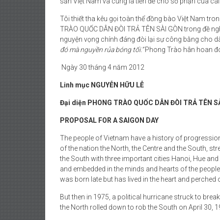
sản Việt Nam và cũng là tiền đề cho số phận của cái
Tôi thiết tha kêu gọi toàn thể đồng bào Việt Nam tr
TRÀO QUỐC DÂN ĐÒI TRẢ TÊN SÀI GÒN trong đề ng
nguyện vọng chính đáng đòi lại sự công bằng cho d
đó mà nguyền rủa bóng tối.”
Phong Trào hân hoan đón
Ngày 30 tháng 4 năm 2012
Linh mục NGUYỄN HỮU LỄ
Đại diện PHONG TRÀO QUỐC DÂN ĐÒI TRẢ TÊN S
PROPOSAL FOR A SAIGON DAY
The people of Vietnam have a history of progression
of the nation the North, the Centre and the South, s
the South with three important cities Hanoi, Hue an
and embedded in the minds and hearts of the people 
was born late but has lived in the heart and perched o
But then in 1975, a political hurricane struck to b
the North rolled down to rob the South on April 30, 1