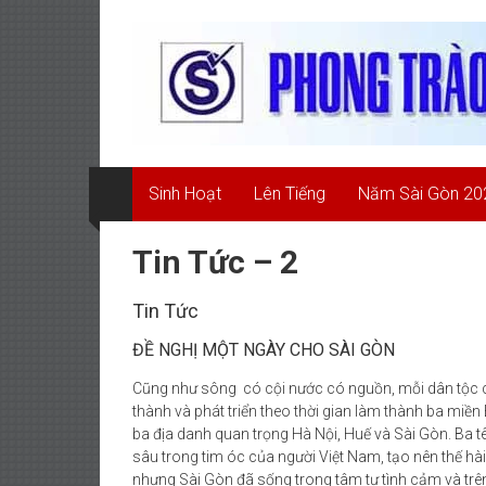
Skip
Phong
to
content
Trào
Quốc
Dân
Sinh Hoạt
Lên Tiếng
Năm Sài Gòn 20
Đòi
Trả
Tin Tức – 2
Tên
Tin Tức
Sài
ĐỀ NGHỊ MỘT NGÀY CHO SÀI GÒN
Gòn
Cũng như sông có cội nước có nguồn, mỗi dân tộc có
thành và phát triển theo thời gian làm thành ba miề
PHONG
ba địa danh quan trọng Hà Nội, Huế và Sài Gòn. Ba tê
TRÀO
sâu trong tim óc của người Việt Nam, tạo nên thế h
QUỐC
nhưng Sài Gòn đã sống trong tâm tư tình cảm và t