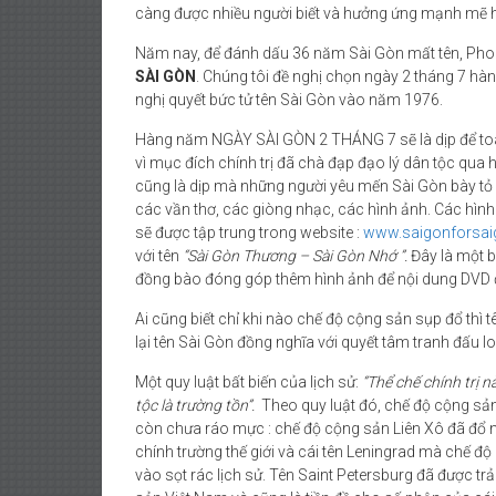
càng được nhiều người biết và hưởng ứng mạnh mẽ 
Năm nay, để đánh dấu 36 năm Sài Gòn mất tên, Phon
SÀI GÒN
. Chúng tôi đề nghị chọn ngày 2 tháng 7 h
nghị quyết bức tử tên Sài Gòn vào năm 1976.
Hàng năm NGÀY SÀI GÒN 2 THÁNG 7 sẽ là dịp để toàn
vì mục đích chính trị đã chà đạp đạo lý dân tộc q
cũng là dịp mà những người yêu mến Sài Gòn bày tỏ n
các vần thơ, các giòng nhạc, các hình ảnh. Các hình 
sẽ được tập trung trong website :
www.saigonforsai
với tên
“Sài Gòn Thương – Sài Gòn Nhớ ”.
Đây là một b
đồng bào đóng góp thêm hình ảnh để nội dung DVD
Ai cũng biết chỉ khi nào chế độ cộng sản sụp đổ thì t
lại tên Sài Gòn đồng nghĩa với quyết tâm tranh đấu 
Một quy luật bất biến của lịch sử:
“Thể chế chính trị n
tộc là trường tồn”.
Theo quy luật đó, chế độ cộng sản
còn chưa ráo mực : chế độ cộng sản Liên Xô đã đổ
chính trường thế giới và cái tên Leningrad mà chế độ
vào sọt rác lịch sử. Tên Saint Petersburg đã được tr