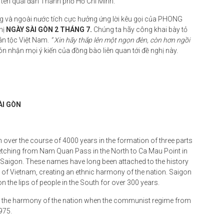
 tên quái đản Thành phố Hồ Chí Minh.
ong và ngoài nước tích cực hưởng ứng lời kêu gọi của PHONG
hị
NGÀY SÀI GÒN 2 THÁNG 7.
Chúng ta hãy công khai bày tỏ
ân tộc Việt Nam.
“ Xin hãy thắp lên một ngọn đèn, còn hơn ngồi
 nhận mọi ý kiến của đồng bào liên quan tới đề nghị này.
ÀI GÒN
 over the course of 4000 years in the formation of three parts
tretching from Nam Quan Pass in the North to Ca Mau Point in
d Saigon. These names have long been attached to the history
of Vietnam, creating an ethnic harmony of the nation. Saigon
n the lips of people in the South for over 300 years.
reak the harmony of the nation when the communist regime from
975.