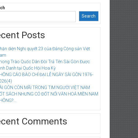
rch
Search
cent Posts
hận diện Nghị quyết 23 của Đảng Cộng sản Việt
am
hong Trào Quốc Dân Đòi Trả Tên Sài Gòn Được
inh Danh tại Quốc Hội Hoa Kỳ
HÔNG CÁO BÁO CHÍ ĐẠI LỄ NGÀY SÀI GÒN 1976-
026(4)
ÀI GÒN CÒN MÃI TRONG TIM NGƯỜI VIỆT NAM
ỐT SÁCH NHƯNG CÓ ĐỐT NỔI VĂN HOÁ MIỀN NAM
HÔNG?…
ecent Comments