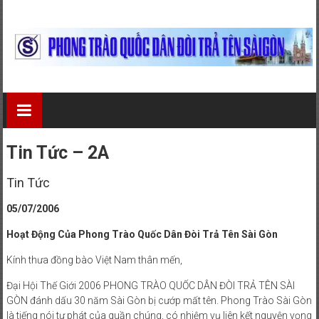
Skip
to
content
Phong
Trào
Quốc
Tin Tức – 2A
Dân
Tin Tức
Đòi
05/07/2006
Trả
Hoạt Động Của Phong Trào Quốc Dân Đòi Trả Tên Sài Gòn
Tên
Kính thưa đồng bào Việt Nam thân mến,
Sài
Đại Hội Thế Giới 2006 PHONG TRÀO QUỐC DÂN ĐÒI TRẢ TÊN SÀI
GÒN đánh dấu 30 năm Sài Gòn bị cướp mất tên. Phong Trào Sài Gòn
Gòn
là tiếng nói tự phát của quần chúng, có nhiệm vụ liên kết nguyện vọng