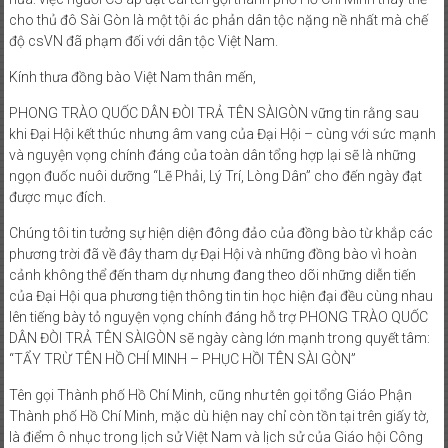
cho thủ đô Sài Gòn là một tội ác phản dân tộc nặng nề nhất mà chế
độ csVN đã phạm đối với dân tộc Việt Nam.
Kính thưa đồng bào Việt Nam thân mến,
PHONG TRÀO QUỐC DÂN ĐÒI TRẢ TÊN SÀIGÒN vững tin rằng sau
khi Đại Hội kết thúc nhưng âm vang của Đại Hội – cùng với sức mạnh
và nguyện vọng chính đáng của toàn dân tổng hợp lại sẽ là những
ngọn đuốc nuôi dưỡng “Lẽ Phải, Lý Trí, Lòng Dân” cho đến ngày đạt
được mục đích.
Chúng tôi tin tưởng sự hiện diện đông đảo của đồng bào từ khắp các
phương trời đã về đây tham dự Đại Hội và những đồng bào vì hoàn
cảnh không thể đến tham dự nhưng đang theo dõi những diễn tiến
của Đại Hội qua phương tiện thông tin tin học hiện đại đều cùng nhau
lên tiếng bày tỏ nguyện vọng chính đáng hỗ trợ PHONG TRÀO QUỐC
DÂN ĐÒI TRẢ TÊN SÀIGÒN sẽ ngày càng lớn mạnh trong quyết tâm:
“TẨY TRỪ TÊN HỒ CHÍ MINH – PHỤC HỒI TÊN SÀI GÒN”
Tên gọi Thành phố Hồ Chí Minh, cũng như tên gọi tổng Giáo Phận
Thành phố Hồ Chí Minh, mặc dù hiện nay chỉ còn tồn tại trên giấy tờ,
là điểm ô nhục trong lịch sử Việt Nam và lịch sử của Giáo hội Công