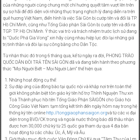
của những người cùng chung một chí hướng quyết tâm vượt lên trên
PHONG
sự sợ hãi để đối diện với những thực trạng nghịch lý đang diễn ra trên
TRÀO
quê hương Việt Nam, điển hình là việc Sài Gòn bị cướp tên và đổi là TP.
QUỐC
Hồ Chí Minh, cũng như Tổng Giáo phận Sài Gòn bị cướp tên và đổi ra
DÂN
TGP. TP. Hồ Chí Minh. Ý thức vai trò và trách nhiệm trước lịch sử đang
bị “Quốc Phá Gia Vong” xin hãy cùng nhau hiệp lực đòi lại những giá
ĐÒI
trị tinh thần và đòi lại sự công bằng cho Dân Tộc.
TRẢ
TÊN
Từ nhận thức đó trong 6 tháng qua, kể từ ngày ra đời, PHONG TRÀO
SÀI
QUỐC DÂN ĐÒI TRẢ TÊN SÀI GÒN đã và đang tiến hành theo phương
GÒN
thức “Mọi Người Biết – Mọi Người Làm” thể hiện qua:
Những hoạt động cụ thể:
Sự đáp ứng của đồng bào tại quốc nội và khắp nơi trên toàn thế
giới không phân biệt tôn giáo ký tên hổ trợ Thỉnh Nguyện Thư xin
Toà Thánh phục hồi tên Tổng Giáo Phận SÀIGÒN cho Giáo hội
Công Giáo Việt Nam: tạm tổng kết tính đến ngày hôm nay trong hệ
thống ký tên online
http://tonggiaophansaigon.org
và từ các vị đại
diện trong BVD/CK trong và ngoài nước thông báo đã thâu nhận
được hơn 30,000 chữ ký từ 25 quốc gia tham dự qua 4 địa bàn
hoạt động từ các châu: Úc, Á, Mỹ và Âu.
Giới thiệu mục đích cuộc Vận Động Chữ Ký qua “Tâm Thư của Lm