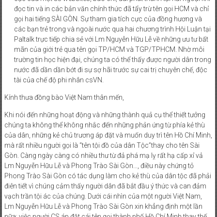
đọc tin và in các bản văn chính thức đã tẩy trừ tên gọi HCM và chỉ
gọi hai tiếng SÀI GÒN. Sự tham gia tích cực của đồng hương và
các bạn trẻ trong và ngoài nước qua hai chương trình Hội Luận tại
Paltalk trực tiếp chia sẻ với Lm Nguyễn Hữu Lễ về những ưu tư bất
mãn của giới trẻ qua tên gọi TP/HCM và TGP/TPHCM. Nhờ môi
trường tin học hiện đại, chúng ta có thể thấy được người dân trong
nước đã dần dần bớt đi sự sợ hãi trước sự cai trị chuyên chế, độc
tài của chế độ phi nhân csVN.
Kính thưa đồng bào Việt Nam thân mến,
Khi nói đến những hoạt động và những thành quả cụ thể thiết tưởng
chúng ta không thể không nhắc đến những phản ứng từ phía kẻ thù
của dân, những kẻ chủ trương áp đặt và muốn duy trì tên Hồ Chí Minh,
mà rất nhiều người gọi là “tên tội đồ của dân Tộc”thay cho tên Sài
Gòn. Càng ngày càng có nhiều thư từ đả phá mạ lỵ rất hạ cấp xỉ vả
Lm Nguyễn Hữu Lễ và Phong Trào Sài Gòn…, điều này chứng tỏ
Phong Trào Sài Gòn có tác dụng làm cho kẻ thù của dân tộc đã phải
điên tiết vì chúng cảm thấy người dân đã bắt đầu ý thức và can đảm
vạch trần tội ác của chúng. Dưới cái nhìn của một người Việt Nam,
Lm Nguyễn Hữu Lễ và Phong Trào Sài Gòn xin khẳng định một lần
nữa: việc người CS áp đặt cái tên gọi thành phố Hồ Chí Minh thay thế