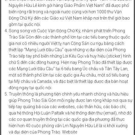
Nguyễn Hữu Lễ kính gởi hàng Giáo Phẩm Việt Nam” đã được phổ
biến rộng rãi trong và ngoài nước cùng với hơn 1000 thư Vận
Động Chữ Ký đến các Giáo xứ Việt Nam khắp nơi trên thế giới bao
gồm tại quốc nội.
Song song với Cuộc Vận Động Chữ Ký, nhằm phát triển Phong
Trào Sài Gòn đến các thành phố lớn tại các tiểu bang thuộc quốc
gia nơi có nhiều người Việt tỵ nạn Cộng Sản cư ngụ bằng cách
thiết lập “Mạng Lưới Đầu Cầu” qua những vị đại diện của Phong
Trào tiếp tay phổ biến những Lời Kêu Gọi và huy hiệu (sticker) hình
chữ S đến các đồng hương. Hiện nay Phong Trào đã thiết lập được
các Mạng Lưới Đầu Cầu” tại 6 tiểu bang Úc châu và Tân Tây Lan,
một số thành phố lớn tại các quốc gia Âu châu, một số tiểu bang
tại Mỹ châu và Canada, và đặc biệt là thiết lập được địa bàn hoạt
động ngay tại quốc nội.
Truyền thông là phương tiện chính yếu nhanh chóng và hữu hiệu
giúp Phong Trào Sài Gòn mỗi ngày được lan rộng khắp nơi qua sự
tiếp tay quảng bá của các websites, các thân hữu, các báo chí,
qua hệ thống Hội Luận Paltalk và hệ thống điện thư (email), nhờ đó
các cơ quan truyền thông tại các quốc gia địa phương đã thực
hiện hơn 40 cuộc phỏng vấn Lm Nguyễn Hữu Lễ là vị khởi xướng
và đại diện của Phong Trào. Website