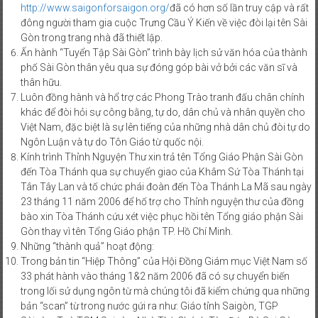
http://www.saigonforsaigon.org/
đã có hơn số lần truy cập và rất
đông người tham gia cuộc Trưng Cầu Ý Kiến về việc đòi lại tên Sài
Gòn trong trang nhà đã thiết lập.
Ấn hành “Tuyển Tập Sài Gòn” trình bày lịch sử văn hóa của thành
phố Sài Gòn thân yêu qua sự đóng góp bài vở bởi các văn sĩ và
thân hữu.
Luôn đồng hành và hổ trợ các Phong Trào tranh đấu chân chính
khác để đòi hỏi sự công bằng, tự do, dân chủ và nhân quyền cho
Việt Nam, đặc biệt là sự lên tiếng của những nhà dân chủ đòi tự do
Ngôn Luận và tự do Tôn Giáo từ quốc nội.
Kính trình Thỉnh Nguyện Thư xin trả tên Tổng Giáo Phận Sài Gòn
đến Tòa Thánh qua sự chuyển giao của Khâm Sứ Tòa Thánh tại
Tân Tây Lan và tố chức phái đoàn đến Tòa Thánh La Mã sau ngày
23 tháng 11 năm 2006 để hố trợ cho Thỉnh nguyện thư của đồng
bào xin Tòa Thánh cứu xét việc phục hồi tên Tổng giáo phận Sài
Gòn thay vì tên Tổng Giáo phận TP. Hồ Chí Minh.
Những “thành quả” hoạt động:
Trong bản tin “Hiệp Thông” của Hội Đồng Giám mục Việt Nam số
33 phát hành vào tháng 1&2 năm 2006 đã có sự chuyển biến
trong lối sử dụng ngôn từ mà chúng tôi đã kiểm chứng qua những
bản “scan” từ trong nước gứi ra như: Giáo tỉnh Saigòn, TGP