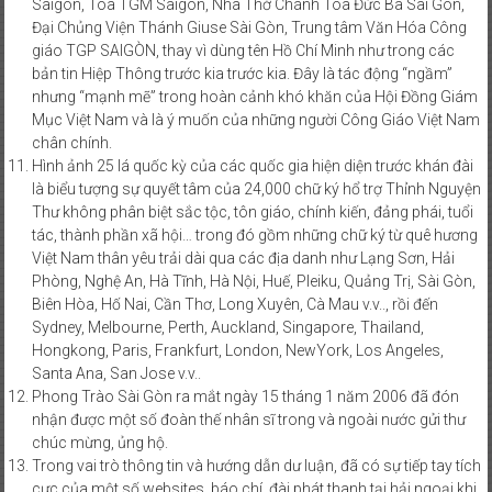
Sàigòn, Toà TGM Saigòn, Nhà Thờ Chánh Tòa Đức Bà Sai Gòn,
Đại Chủng Viện Thánh Giuse Sài Gòn, Trung tâm Văn Hóa Công
giáo TGP SAIGÒN, thay vì dùng tên Hồ Chí Minh như trong các
bản tin Hiệp Thông trước kia trước kia. Đây là tác động “ngầm”
nhưng “mạnh mẽ” trong hoàn cảnh khó khăn của Hội Đồng Giám
Mục Việt Nam và là ý muốn của những người Công Giáo Việt Nam
chân chính.
Hình ảnh 25 lá quốc kỳ của các quốc gia hiện diện trước khán đài
là biểu tượng sự quyết tâm của 24,000 chữ ký hổ trợ Thỉnh Nguyện
Thư không phân biệt sắc tộc, tôn giáo, chính kiến, đảng phái, tuổi
tác, thành phần xã hội… trong đó gồm những chữ ký từ quê hương
Việt Nam thân yêu trải dài qua các địa danh như Lạng Sơn, Hải
Phòng, Nghệ An, Hà Tĩnh, Hà Nội, Huế, Pleiku, Quảng Trị, Sài Gòn,
Biên Hòa, Hố Nai, Cần Thơ, Long Xuyên, Cà Mau v.v.., rồi đến
Sydney, Melbourne, Perth, Auckland, Singapore, Thailand,
Hongkong, Paris, Frankfurt, London, NewYork, Los Angeles,
Santa Ana, San Jose v.v..
Phong Trào Sài Gòn ra mắt ngày 15 tháng 1 năm 2006 đã đón
nhận được một số đoàn thế nhân sĩ trong và ngoài nước gửi thư
chúc mừng, ủng hộ.
Trong vai trò thông tin và hướng dẫn dư luận, đã có sự tiếp tay tích
cực của một số websites, báo chí, đài phát thanh tại hải ngoại khi